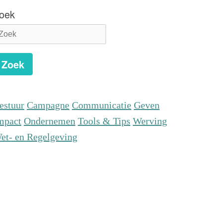
oek
Zoek
estuur
Campagne
Communicatie
Geven
mpact
Ondernemen
Tools & Tips
Werving
et- en Regelgeving