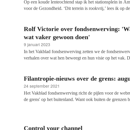
Op een koude lenteochtend stap ik het stationsplein in Am
voor de Gezondheid. ‘Dit terrein is rookvrij,’ lees ik op de
Het is een van de bereikte mijlpalen in het arbeidzame le
zeventien jaar directeur van Longfonds. Ik ga langs bij een
van de gezondheidsfondsen en filantropie. Iemand met wi
Rolf Victorie over fondsenwerving: '
ook goed toeven is.
wat vaker gewoon doen'
9 januari 2023
In het Vakblad fondsenwerving zetten we de fondsenwerve
verhalen over wat hen beweegt en hun visie op het vak. De
directeur-bestuurder Fondsenwerving & Communicatie bij 
Na jarenlang voor verschillende organisaties als hoofd fon
geweest, groeide hij begin 2022 door tot directeur van he
Filantropie-nieuws over de grens: aug
24 september 2021
Het Vakblad fondsenwerving richt de pijlen voor de webru
de grens' op het buitenland. Want ook buiten de grenzen be
bruisende goededoelenwereld, waar van alles gebeurt dat
internationale round-up van augustus 2021:
Control your channel