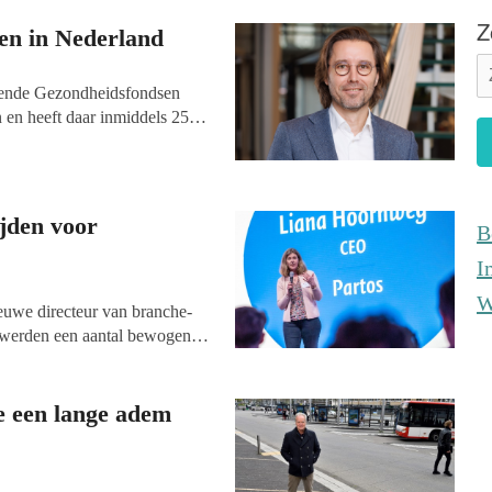
Z
en in Nederland
kende Gezondheidsfondsen
en heeft daar inmiddels 25
king is volgens hem simpel:
en. Vf-redacteur Gea Broekema
 naar de stappen die sindsdien
jden voor
B
I
W
uwe directeur van branche-
 werden een aantal bewogen
bezuinigingsplannen en een
 tijd voor een goed gesprek
 en de trends in de sector
e een lange adem