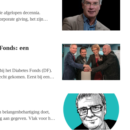
de afgelopen decennia.
rporate giving, het zijn
s en funnels. Bij ieder van
derne ICT helpt om uit al die
 die stuurt: de channelmanager.
 Fonds: een
 bij het Diabetes Fonds (DF).
recht gekomen. Eerst bij een
bureaus waaronder TBWA waar
n belangenbehartiging doet,
ing aan gegeven. Vlak voor het
osse afscheid neemt.