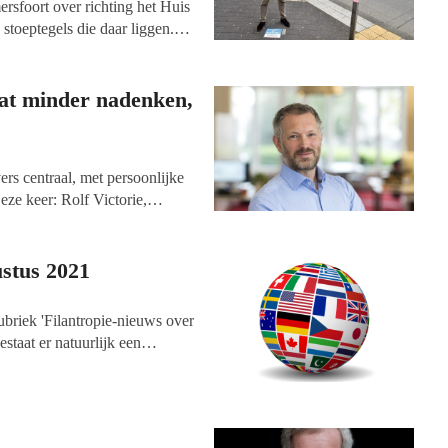
ersfoort over richting het Huis
 stoeptegels die daar liggen.
ven van Michael Rutgers, ruim
 kleurrijk figuur in de wereld
e het kan schuren, maar zeker
Wat minder nadenken,
rs centraal, met persoonlijke
ze keer: Rolf Victorie,
Prinses Beatrix Spierfonds.
dsenwerving actief te zijn
t gezondheidsfonds.
ustus 2021
briek 'Filantropie-nieuws over
staat er natuurlijk een
 het vermelden waard is. De