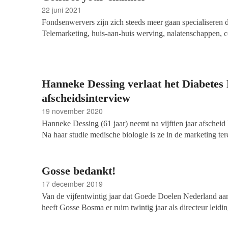
22 juni 2021
Fondsenwervers zijn zich steeds meer gaan specialiseren 
Telemarketing, huis-aan-huis werving, nalatenschappen, co
allemaal vakgebieden geworden. In modern jargon: channel
deze kanalen hoort instrumentarium gevoed door data. Mo
data sturingsinformatie te genereren. Resteert nog iemand
Hanneke Dessing verlaat het Diabetes
afscheidsinterview
19 november 2020
Hanneke Dessing (61 jaar) neemt na vijftien jaar afscheid
Na haar studie medische biologie is ze in de marketing te
medisch reclamebureau en daarna volgde andere grote 
ze ook partner was.
Gosse bedankt!
17 december 2019
Van de vijfentwintig jaar dat Goede Doelen Nederland aa
heeft Gosse Bosma er ruim twintig jaar als directeur leid
ter perse gaan van deze editie werd bekendgemaakt dat G