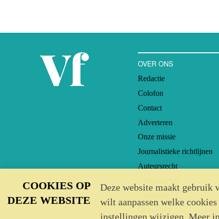
OVER ONS
Redactie
Colofon
Contact
Adverteren
Onze missie
Journalistieke richtlijnen
Auteursrecht
Lidmaatschap
COOKIES OP
Deze website maakt gebruik v
Copyright
DEZE WEBSITE
wilt aanpassen welke cookies
Disclaimer
instellingen wijzigen. Meer i