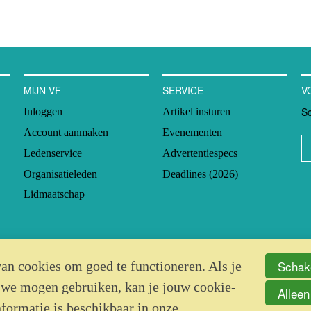
MIJN VF
SERVICE
V
Sc
Inloggen
Artikel insturen
Account aanmaken
Evenementen
Ledenservice
Advertentiespecs
Organisatieleden
Deadlines (2026)
Lidmaatschap
Schake
an cookies om goed te functioneren. Als je
 we mogen gebruiken, kan je jouw cookie-
Alleen
nformatie is beschikbaar in onze