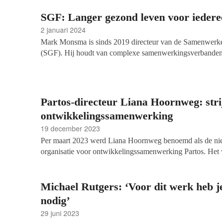
SGF: Langer gezond leven voor iedere
2 januari 2024
Mark Monsma is sinds 2019 directeur van de Samenwer
(SGF). Hij houdt van complexe samenwerkingsverbanden 
jaar ervaring mee. Het geheim achter een goede samenwer
vertrouwen, gunnen en regelmatig aan relatietherapie do
zat enige jaren geleden in het SGF-bestuur en is benieuwd
zijn gezet.
Partos-directeur Liana Hoornweg: stri
ontwikkelingssamenwerking
19 december 2023
Per maart 2023 werd Liana Hoornweg benoemd als de nie
organisatie voor ontwikkelingssamenwerking Partos. Het
maanden waarin Partos meteen geconfronteerd werd met 
gevallen kabinet. Nu Hoornweg helemaal geland is, is het
over haar visie voor de organisatie, het politieke landschap
Michael Rutgers: ‘Voor dit werk heb j
ontwikkelingssamenwerking.
nodig’
29 juni 2023