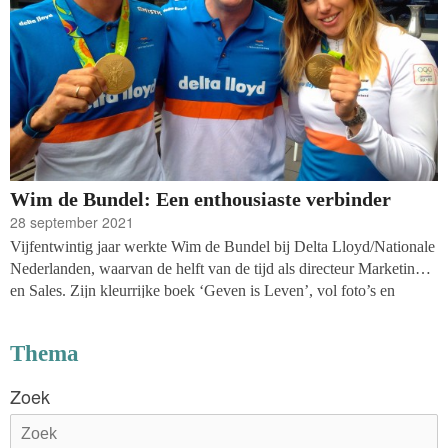
Wim de Bundel: Een enthousiaste verbinder
28 september 2021
Vijfentwintig jaar werkte Wim de Bundel bij Delta Lloyd/Nationale
Nederlanden, waarvan de helft van de tijd als directeur Marketing
en Sales. Zijn kleurrijke boek ‘Geven is Leven’, vol foto’s en
verhalen, vertelt over een cultuuromslag binnen Delta
Lloyd/Nationale Nederlanden. Topsporters werden ingezet als
Thema
voorbeeld voor een nieuwe bedrijfscultuur. Aanleiding voor het
verandertraject was dat de organisatie in die tijd de ‘rode
Zoek
lantaarndrager’ was: Delta Lloyd scoort in 2008 op het gebied van
service het laagst van alle pensioenaanbieders. De
rodelantaarndrager verwijst naar de wielrenner die al laatste eindigt