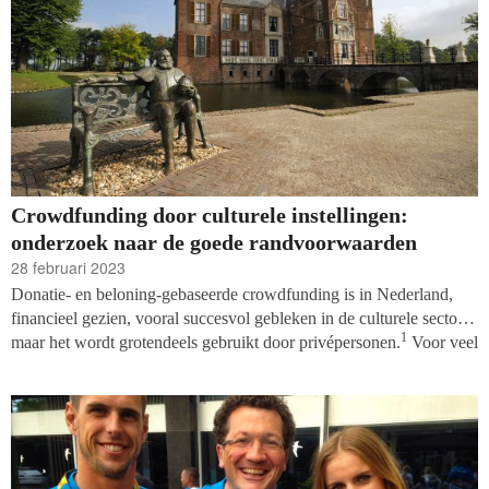
Crowdfunding door culturele instellingen:
onderzoek naar de goede randvoorwaarden
28 februari 2023
Donatie- en beloning-gebaseerde crowdfunding is in Nederland,
financieel gezien, vooral succesvol gebleken in de culturele sector,
1
maar het wordt grotendeels gebruikt door privépersonen.
Voor veel
culturele instellingen is crowdfunding een nieuwe ervaring. Hoe
ervaren medewerkers van culturele instellingen het gebruik van
crowdfunding? Om hier een antwoord op te geven zijn er vijftien
interviews afgenomen bij medewerkers verbonden aan
cultuurgerelateerde crowdfundingprojecten, gefinancierd via de
crowdfundingplatformen Voordekunst of Creative Funding.