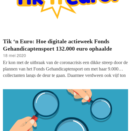
Tik ‘n Euro: Hoe digitale actieweek Fonds
Gehandicaptensport 132.000 euro ophaalde
18 mei 2020
Er kon met de uitbraak van de coronacrisis een dikke streep door de
plannen van het Fonds Gehandicaptensport om met haar 9.000
collectanten langs de deur te gaan. Daarmee verdween ook vijf ton
in de begroting als sneeuw voor de zon, maar kwam er met Tik ’n
Euro wel een geheel nieuwe campagne voor in de plaats.
‘Misschien dat we de onze collectanten van aankloppen naar
aantikken kunnen krijgen’? Het resultaat: toch nog een opbrengst
132.000 euro.