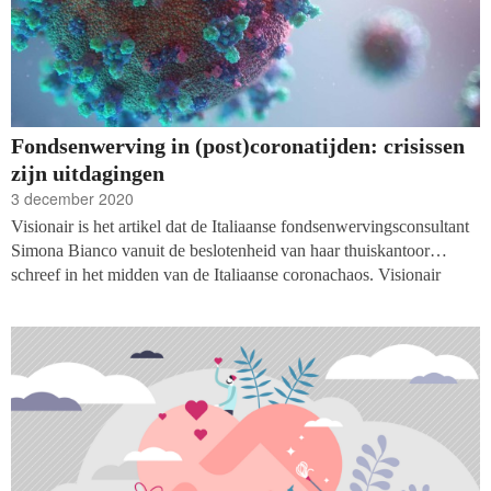
Fondsenwerving in (post)coronatijden: crisissen
zijn uitdagingen
3 december 2020
Visionair is het artikel dat de Italiaanse fondsenwervingsconsultant
Simona Bianco vanuit de beslotenheid van haar thuiskantoor
schreef in het midden van de Italiaanse coronachaos. Visionair
omdat ze de essentie van fondsenwerving vat. De fondsenwervende
organisaties – net als de rest van de maatschappij – plooiden zich
naar de essentie: het dienen van de visie en de waarden van de
organisatie, eerlijke en transparante communicatie over de missie en
de noden, aangrijpende storytelling en onverkende methodes snel
lerend en flexibel toepassen.