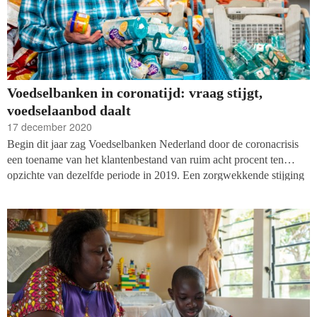
Voedselbanken in coronatijd: vraag stijgt,
voedselaanbod daalt
17 december 2020
Begin dit jaar zag Voedselbanken Nederland door de coronacrisis
een toename van het klantenbestand van ruim acht procent ten
opzichte van dezelfde periode in 2019. Een zorgwekkende stijging
waarvan het einde nog niet in zicht is. Tegelijkertijd zien de
voedselbanken dat het aanbod van voedsel afneemt door de strijd
tegen voedselverspilling. Hoe gaat Voedselbanken Nederland met
deze ontwikkeling om en hoe bereiden ze zich voor op de
toekomst? Caroline van der Graaf-Scheffer, lid fondsenwerving bij
Voedselbanken Nederland, licht toe.