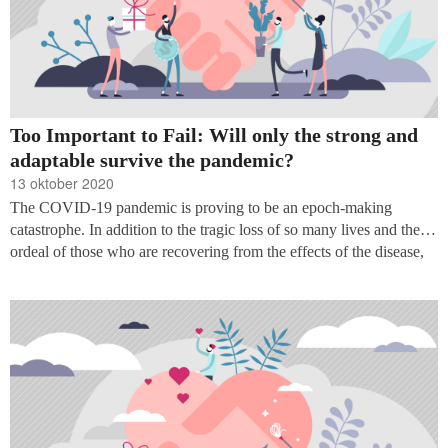
Too Important to Fail: Will only the strong and
adaptable survive the pandemic?
13 oktober 2020
The COVID-19 pandemic is proving to be an epoch-making
catastrophe. In addition to the tragic loss of so many lives and the
ordeal of those who are recovering from the effects of the disease,
the social and economic consequences are already staggering. The
IMF predicted in June that the world’s GDP will contract by 4.9%
in 2020, the worst slump since the Great Depression and the United
Nations University’s World Institute for Development Economics
Research (WIDER) fears it could push up to half a billion people
into poverty.