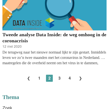
Tweede analyse Data Inside: de weg omhoog in de
coronacrisis
12 mei 2020
De terugweg naar het nieuwe normaal lijkt te zijn gestart. Inmiddels
leven we zo’n twee maanden met het coronavirus in Nederland. De
maatregelen die de overheid neemt om het virus in te dammen,
hebben grote impact op wat we doen in ons dagelijks leven. Ook in
fondsenwervend Nederland leeft onzekerheid. Blijven mensen
1
2
3
4
geven? En hoe bereik ik voldoende (nieuwe) donateurs nu dit
coronavirus sommige wervingskanalen onder druk zet of zelfs
stillegt?
Thema
Zoek