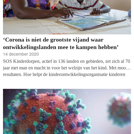
‘Corona is niet de grootste vijand waar
ontwikkelingslanden mee te kampen hebben’
14 december 2020
SOS Kinderdorpen, actief in 136 landen en gebieden, zet zich al 70
jaar met man en macht in voor het welzijn van het kind. Met mooie
resultaten. Hoe helpt de kinderontwikkelingsorganisatie kinderen
die er alleen voor staan of in een kwetsbare familie opgroeien, door
deze coronacrisis heen? Tegen welke problemen lopen ze op en
welke acties voeren ze uit? Vakblad Fondsenwerving vraagt het
Jolien Storsbergen, contentspecialist corporate communicatie en
Renata Ranchor, coördinator Programma’s van SOS Kinderdorpen
Nederland.