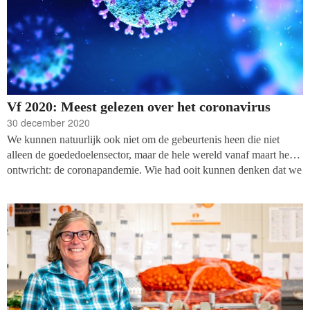
Vf 2020: Meest gelezen over het coronavirus
30 december 2020
We kunnen natuurlijk ook niet om de gebeurtenis heen die niet
alleen de goededoelensector, maar de hele wereld vanaf maart heeft
ontwricht: de coronapandemie. Wie had ooit kunnen denken dat we
het hele jaar thuis zouden zitten, op veilige afstand van onze
collega’s, vrienden en familie. Dat er een streep zou gaan door zo
goed als alle fysieke evenementen en congressen. Dat
fondsenwervende strategieën opnieuw uitgevonden moesten
worden, met focus op de telefoon, QR en webinar.