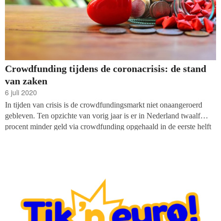
Crowdfunding tijdens de coronacrisis: de stand
van zaken
6 juli 2020
In tijden van crisis is de crowdfundingsmarkt niet onaangeroerd
gebleven. Ten opzichte van vorig jaar is er in Nederland twaalf
procent minder geld via crowdfunding opgehaald in de eerste helft
van 2020. In totaal gaat het om 178 miljoen euro, in vergelijking
met 203 miljoen euro in het eerste deel van 2019. Dat blijkt uit
onderzoek van het platform Crowdfundingcijfers.nl. Het is voor het
eerst in jaren dat het bedrag dat aan crowdfundingprojecten wordt
besteed terugloopt, mede doordat ondernemingen minder vaak voor
crowdfunding kiezen.