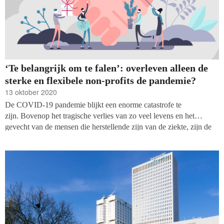
‘Te belangrijk om te falen’: overleven alleen de
sterke en flexibele non-profits de pandemie?
13 oktober 2020
De COVID-19 pandemie blijkt een enorme catastrofe te
zijn. Bovenop het tragische verlies van zo veel levens en het
gevecht van de mensen die herstellende zijn van de ziekte, zijn de
sociale en economische consequenties onthutsend. Het
Internationaal
Montair
Fonds (IMF) voorspelde in juni dat het
wereldwijde bruto nationaal product (BNP) met 4,9 procent zal
krimpen in 2020; wat de grootste inzinking sinds de
‘Great
Depression
’ van de jaren 30 van de vorige eeuw zou
betekenen. Ook vreest het World
Institute
for
Development
Economics
Research (WIDER) van de United Nations University
dat meer dan een half miljard mensen de armoede in worden