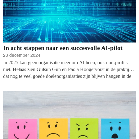
In acht stappen naar een succesvolle AI-pilot
23 december 2024
In 2025 kan geen organisatie meer om AI heen, ook non-profits
niet. Helaas zien Gülsün Gün en Paola Hoogervorst in de praktijk
dat nog te veel goede doelenorganisaties zijn blijven hangen in de
verkenningsfase en geen grote stappen (durven) zetten. Hun advies:
begin klein met een AI-pilotproject. Want als je nu niet in actie
komt, loop je het risico achterop te raken terwijl anderen al volop
profiteren van AI.