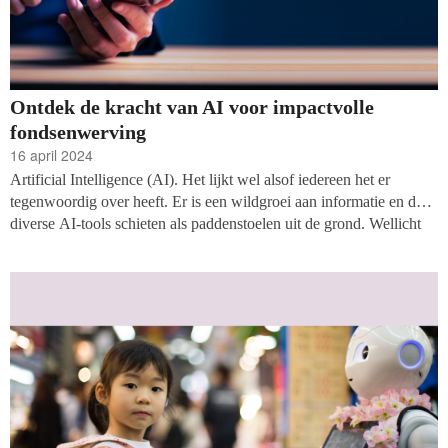
Ontdek de kracht van AI voor impactvolle
fondsenwerving
16 april 2024
Artificial Intelligence (AI). Het lijkt wel alsof iedereen het er
tegenwoordig over heeft. Er is een wildgroei aan informatie en de
diverse AI-tools schieten als paddenstoelen uit de grond. Wellicht
weet je niet zo goed wat je ermee kunt en hoe en waar je moet
beginnen. In dit artikel neemt Gülsün Gün, samen met twee experts
op dit gebied, je graag mee op ontdekkingstocht over de kracht van
AI en hoe je sneller en slimmer kunt werken.