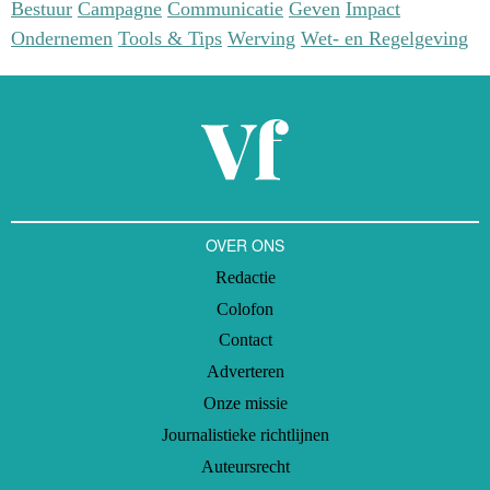
Bestuur
Campagne
Communicatie
Geven
Impact
Ondernemen
Tools & Tips
Werving
Wet- en Regelgeving
OVER ONS
Redactie
Colofon
Contact
Adverteren
Onze missie
Journalistieke richtlijnen
Auteursrecht