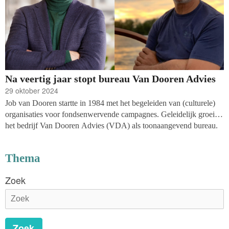
Na veertig jaar stopt bureau Van Dooren Advies
29 oktober 2024
Job van Dooren startte in 1984 met het begeleiden van (culturele)
organisaties voor fondsenwervende campagnes. Geleidelijk groeide
het bedrijf Van Dooren Advies (VDA) als toonaangevend bureau.
Bart Cordemeijer begon veertien jaar geleden als sectorhoofd en
werd daarna managing director. Na veertig jaar stopte het bedrijf
Thema
onlangs zijn werkzaamheden en sloten de deuren definitief.
Zoek
Zoek