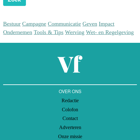
Bestuur
Campagne
Communicatie
Geven
Impact
Ondernemen
Tools & Tips
Werving
Wet- en Regelgeving
OVER ONS
Redactie
Colofon
Contact
Adverteren
Onze missie