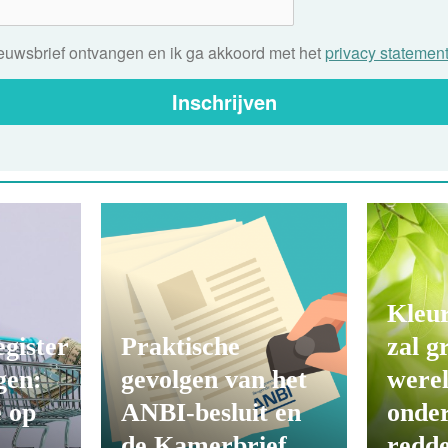
nieuwsbrief ontvangen en ik ga akkoord met het
privacy statemen
Inschrijven
Kleu
egister
Praktische
zal g
gen:
gevolgen van het
werel
 op
ANBI-besluit en
onde
de Kamerbrief
redd