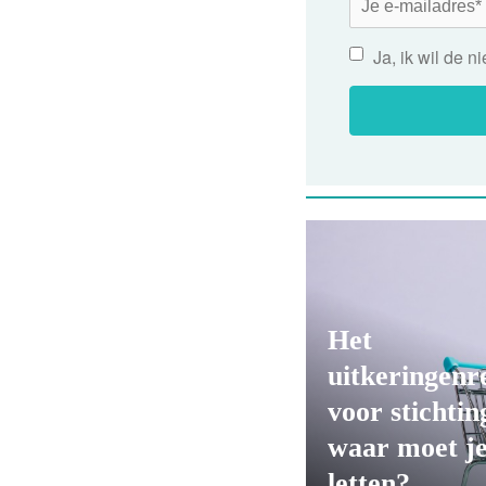
Ja, ik wil de 
Het
uitkeringenr
voor stichtin
waar moet je
letten?