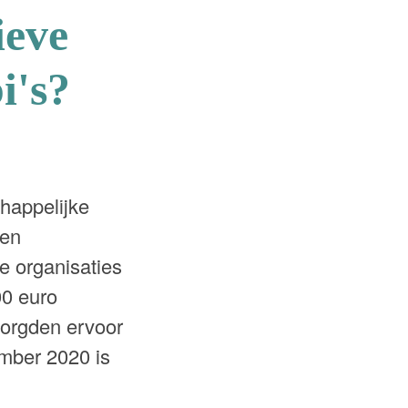
ieve
i's?
happelijke
 en
e organisaties
00 euro
zorgden ervoor
ember 2020 is