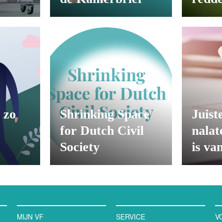
 zo
Shrinking Space
Juist
for Dutch Civil
nala
Society
is va
MIJN VF
SERVICE
V