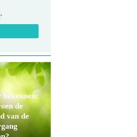
t
*
r bekennen:
roen de
d van de
rgang
en?