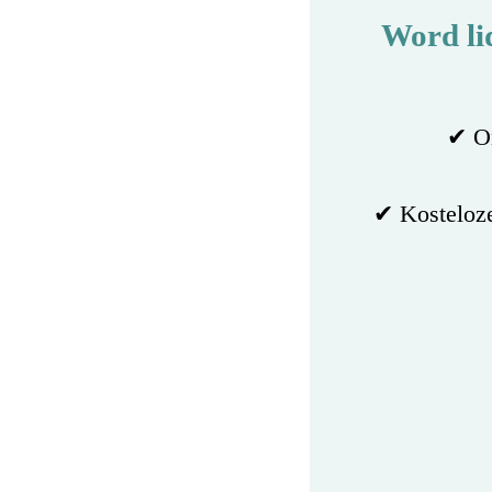
Word li
✔ On
✔ Kosteloze