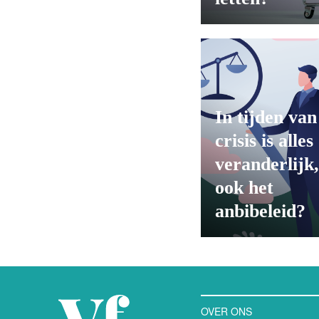
In tijden van
crisis is alles
veranderlijk,
ook het
anbibeleid?
OVER ONS