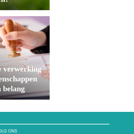
e verwerking
tenschappen
n belang
OLG ONS