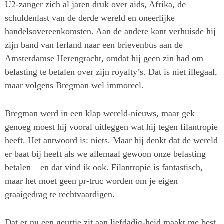
U2-zanger zich al jaren druk over aids, Afrika, de
schuldenlast van de derde wereld en oneerlijke
handelsovereenkomsten. Aan de andere kant verhuisde hij
zijn band van Ierland naar een brievenbus aan de
Amsterdamse Herengracht, omdat hij geen zin had om
belasting te betalen over zijn royalty’s. Dat is niet illegaal,
maar volgens Bregman wel immoreel.
Bregman werd in een klap wereld-nieuws, maar gek
genoeg moest hij vooral uitleggen wat hij tegen filantropie
heeft. Het antwoord is: niets. Maar hij denkt dat de wereld
er baat bij heeft als we allemaal gewoon onze belasting
betalen – en dat vind ik ook. Filantropie is fantastisch,
maar het moet geen pr-truc worden om je eigen
graaigedrag te rechtvaardigen.
Dat er nu een geurtje zit aan liefdadig-heid maakt me best