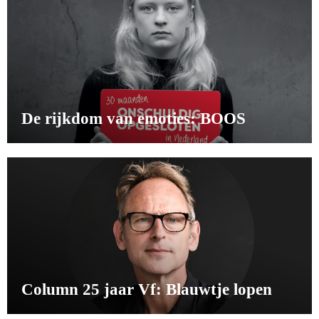
De rijkdom van emoties: BOOS
Column 25 jaar Vf: Blauwtje lopen