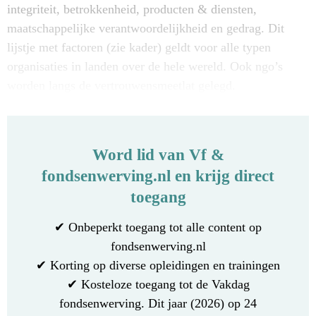
integriteit, betrokkenheid, producten & diensten,
maatschappelijke verantwoordelijkheid en gedrag. Dit
lijstje met factoren (zie kader) geldt voor alle typen
organisaties in landen over de hele wereld. Ook ngo’s
worden langs de vertrouwensmeetlat gelegd.
Word lid van Vf &
fondsenwerving.nl en krijg direct
toegang
✔ Onbeperkt toegang tot alle content op
fondsenwerving.nl
✔ Korting op diverse opleidingen en trainingen
✔ Kosteloze toegang tot de Vakdag
fondsenwerving. Dit jaar (2026) op 24