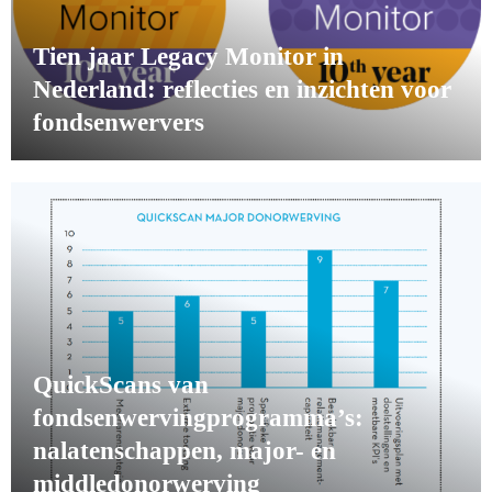
Tien jaar Legacy Monitor in
Nederland: reflecties en inzichten voor
fondsenwervers
QuickScans van
fondsenwervingprogramma’s:
nalatenschappen, major- en
middledonorwerving