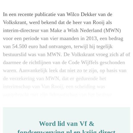
In een recente publicatie van Wilco Dekker van de
Volkskrant, werd bekend dat de heer van Rooij als
interim-directeur van Make a Wish Nederland (MWN)
voor een periode van vier maanden in 2013, een bedrag
van 54.500 euro had ontvangen, terwijl hij tegelijk
bestuurslid was van MWN. De Volkskrant vroeg zich af of
daarmee de richtlijnen van de Code Wijffels geschonden
waren. Aanvankelijk leek dat niet zo te zijn, op basis van
de verzekering van MWN, dat er gedurende het
interimschap van Van Rooij, een scheiding was
aangebracht met zijn lidmaatschap van het bestuur.
Word lid van Vf &
fondsenwerving.nl en krijg direct