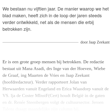
We bestaan nu vijftien jaar. De manier waarop we het
blad maken, heeft zich in de loop der jaren steeds
verder ontwikkeld, net als de mensen die erbij
betrokken zijn.
door
Jaap Zeekant
Er is een grote groep mensen bij betrokken. De redactie
bestaat uit Mana Asadi, drs Inge van der Hoeven, Wiebe
de Graaf, ing Maarten de Vries en Jaap Zeekant
(hoofdredacteur). Verder rapporteert Jolan van
Herwaarden vanuit Engeland en Erica Waasdorp vanuit de
VS. lja de Coster MInstF(Cert) houdt België in de gaten
en dr. Renée Steenbergen volgt de cultuursector. Jeroen
Talens draagt maandelijks zijn column bij.