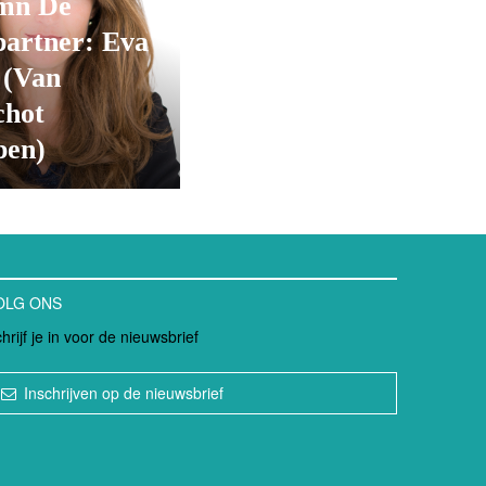
mn De
partner: Eva
 (Van
chot
en)
OLG ONS
hrijf je in voor de nieuwsbrief
Inschrijven op de nieuwsbrief