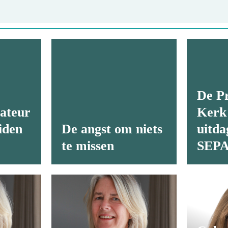
De Pr
ateur
Kerk
iden
De angst om niets
uitda
te missen
SEP