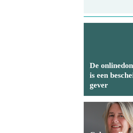
De onlinedon
is een besche
gever