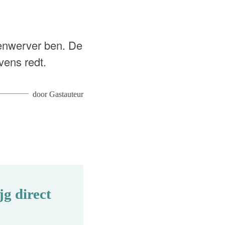
senwerver ben. De
vens redt.
door
Gastauteur
g direct