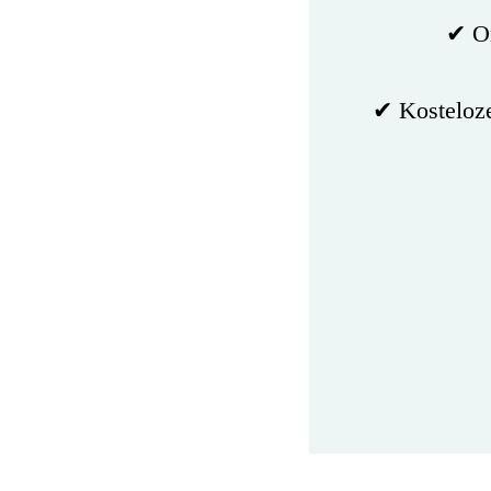
✔ On
✔ Kosteloze