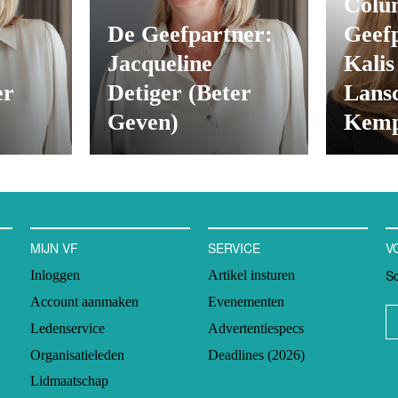
Colu
:
De Geefpartner:
Geef
Jacqueline
Kalis
er
Detiger (Beter
Lans
Geven)
Kemp
MIJN VF
SERVICE
V
Sc
Inloggen
Artikel insturen
Account aanmaken
Evenementen
Ledenservice
Advertentiespecs
Organisatieleden
Deadlines (2026)
Lidmaatschap