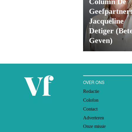
Column De
Geefpartner
Jacqueline
Detiger (Bet
Geven)
OVER ONS
Redactie
Colofon
Contact
Adverteren
Onze missie