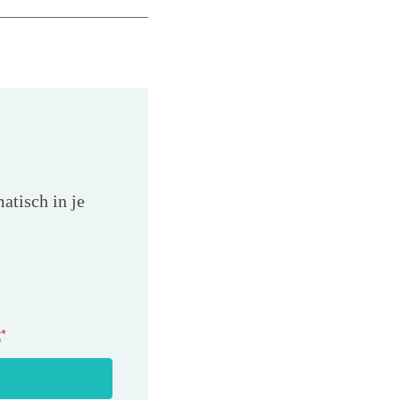
atisch in je
t
*