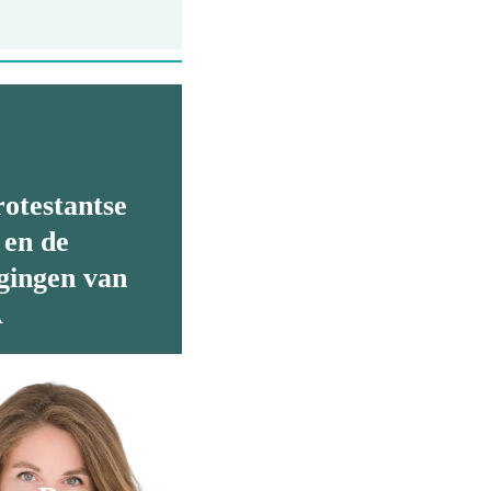
otestantse
 en de
gingen van
A