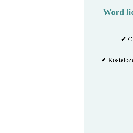
Word li
✔ On
✔ Kosteloze