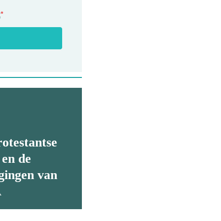
t
*
otestantse
 en de
gingen van
A