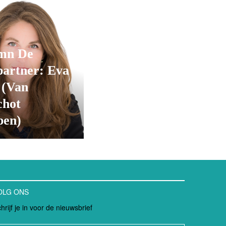
mn De
partner: Eva
 (Van
chot
en)
OLG ONS
hrijf je in voor de nieuwsbrief