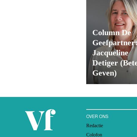
Column De
Geefpartner
Jacqueline
Detiger (Bet
Geven)
OVER ONS
Redactie
Colofon