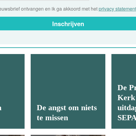
nieuwsbrief ontvangen en ik ga akkoord met het
privacy statemen
Inschrijven
De Pr
Kerk
a
De angst om niets
uitda
te missen
SEP