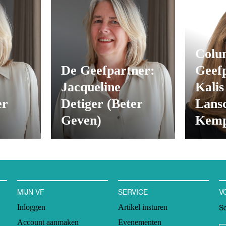
Colu
:
De Geefpartner:
Geef
Jacqueline
Kalis
er
Detiger (Beter
Lans
Geven)
Kemp
MIJN VF
SERVICE
V
Sc
Inloggen
Artikel insturen
Account aanmaken
Evenementen