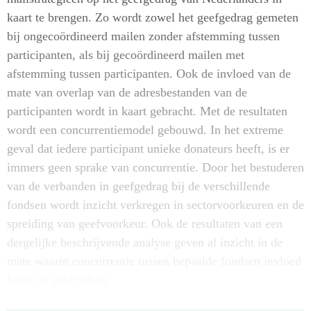
kaart te brengen. Zo wordt zowel het geefgedrag gemeten
bij ongecoördineerd mailen zonder afstemming tussen
participanten, als bij gecoördineerd mailen met
afstemming tussen participanten. Ook de invloed van de
mate van overlap van de adresbestanden van de
participanten wordt in kaart gebracht. Met de resultaten
wordt een concurrentiemodel gebouwd. In het extreme
geval dat iedere participant unieke donateurs heeft, is er
immers geen sprake van concurrentie. Door het bestuderen
van de verbanden in geefgedrag bij de verschillende
fondsen wordt inzicht verkregen in sectorvoorkeuren en de
spreiding van geefvoorkeur. Ook de resultaten van een
dergelijke beschrijvende analyse geven al inzicht in de
mate waarin concurrentie tussen bepaalde fondsen invloed
heeft op geefgedrag.