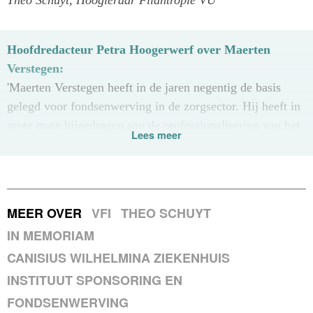
Hoofdredacteur Petra Hoogerwerf over Maerten
Verstegen:
'Maerten Verstegen heeft in de jaren negentig de basis
gelegd voor fondsenwerving in de zorgsector. Hij heeft in
grote mate bijgedragen aan de professionalisering van het
Lees meer
vak van fondsenwerving door o.a. de oprichting van het
Instituut voor Sponsoring en Fondsenwerving en het
schrijven van artikelen en vakliteratuur. Voor ons Vakblad
deelde hij jarenlang zijn kennis als columnist. Het was een
MEER OVER
VFI
THEO SCHUYT
bevlogen man met wie ik op plezierige wijze, lang
IN MEMORIAM
samenwerkte.'
CANISIUS WILHELMINA ZIEKENHUIS
INSTITUUT SPONSORING EN
FONDSENWERVING