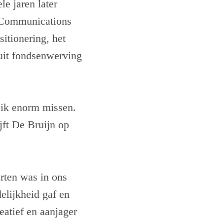
e jaren later
, Communications
sitionering, het
uit fondsenwerving
a ik enorm missen.
jft De Bruijn op
rten was in ons
elijkheid gaf en
reatief en aanjager