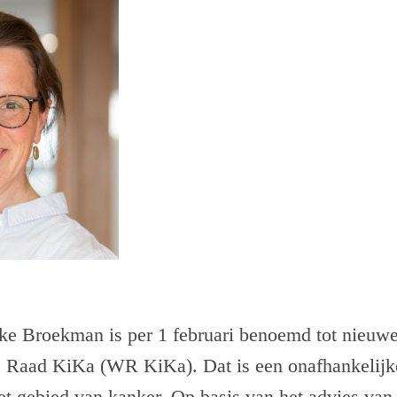
ke Broekman is per 1 februari benoemd tot nieuwe
 Raad KiKa (WR KiKa). Dat is een onafhankelijk
et gebied van kanker. Op basis van het advies v