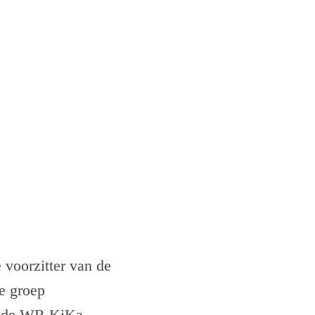
 voorzitter van de
e groep
an de WR KiKa