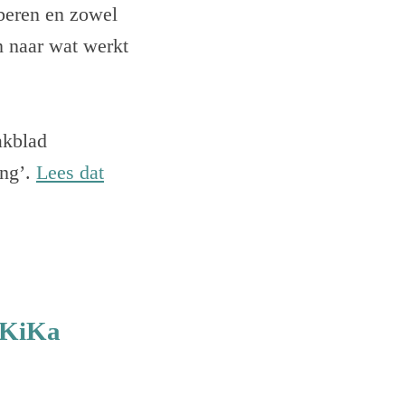
oberen en zowel
n naar wat werkt
akblad
ing’.
Lees dat
 KiKa