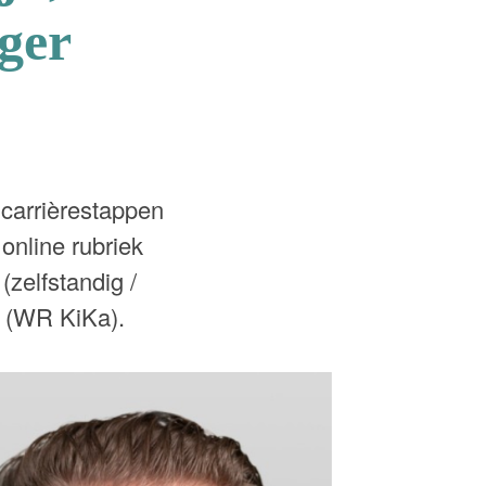
ger
 carrièrestappen
online rubriek
zelfstandig /
n (WR KiKa).