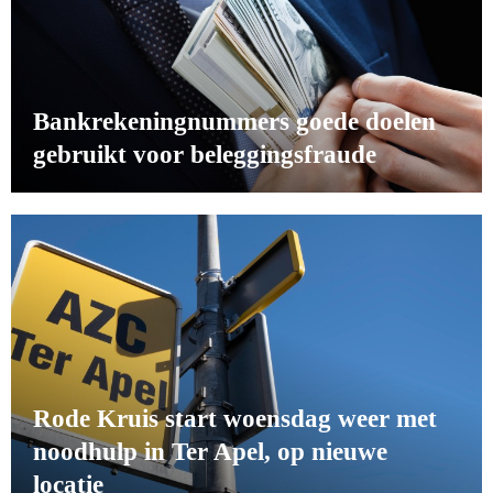
Bankrekeningnummers goede doelen
gebruikt voor beleggingsfraude
Rode Kruis start woensdag weer met
noodhulp in Ter Apel, op nieuwe
locatie