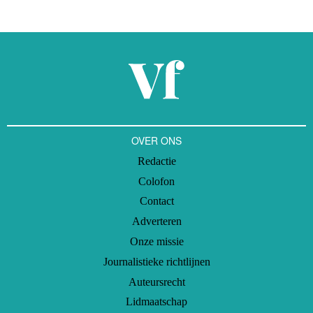
OVER ONS
Redactie
Colofon
Contact
Adverteren
Onze missie
Journalistieke richtlijnen
Auteursrecht
Lidmaatschap