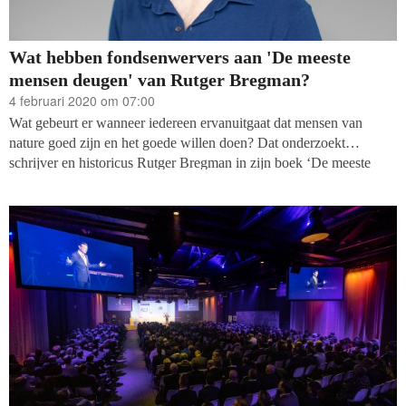
Wat hebben fondsenwervers aan 'De meeste
mensen deugen' van Rutger Bregman?
4 februari 2020 om 07:00
Wat gebeurt er wanneer iedereen ervanuitgaat dat mensen van
nature goed zijn en het goede willen doen? Dat onderzoekt
schrijver en historicus Rutger Bregman in zijn boek ‘De meeste
mensen deugen’ dat onlangs is verschenen. Hij beargumenteert
onder andere dat iets goeds doen besmettelijk werkt. Dit inspireerde
vlogger Marije van der Made van het Youtubekanaal ‘Dit gebeurt er
als’ om eind 2019 een maand lang goede daden te doen: bloed
doneren bijvoorbeeld en eten met iemand die net in Nederland is
komen wonen via stichting Welcome. Vervolgens ontstond er een
sneeuwbaleffect onder haar volgers die zich ook spontaan gingen
aanmelden als bloeddonor en bij Welcome. ‘Wie goed doet, goed
ontmoet’ als wervingsmethode? Welke inspiratie kunnen
fondsenwervers nog meer halen uit ‘De meeste mensen deugen’?