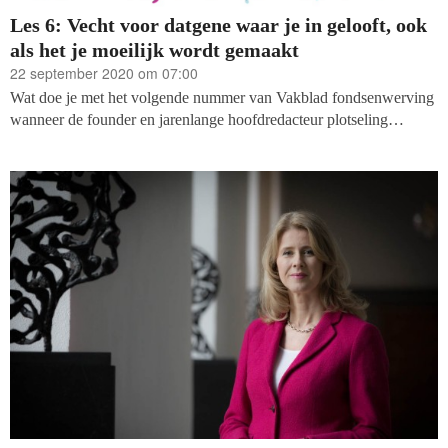
Les 6: Vecht voor datgene waar je in gelooft, ook
als het je moeilijk wordt gemaakt
22 september 2020 om 07:00
Wat doe je met het volgende nummer van Vakblad fondsenwerving
wanneer de founder en jarenlange hoofdredacteur plotseling
overlijdt? De 'Zeven lessen van Jaap' is onze invulling van hoe wij
denken dat we het beste recht kunnen doen aan dit verlies. Uit de
meeste editorials van Jaap's hand was altijd wel een les te
destilleren. Dat hebben we dus gedaan: eerst met een origineel
editorial waar de les uit komt, en daarna een artikel van Jaap uit het
recente verleden, waarin deze les terugkomt.
De andere lessen
vind je via deze pagina
. De poster met alle lessen
kan je hier
downloaden.