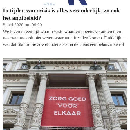
In tijden van crisis is alles veranderlijk, zo ook
het anbibeleid?
8 mei 2020 om 09:00
We leven in een tijd waarin vaste waarden opeens veranderen en
waarvan we ook niet weten waar we uit zullen komen. Duidelijk is
wel dat filantropie zowel tijdens als na de crisis een belangrijke rol
heeft. Dat betekent echter niet dat alles bij hetzelfde blijft. Al voor
de coronacrisis zagen we duidelijke bewegingen. Naast het
traditionele werven en doneren van geefgeld en goederen, zien we
al langer een trend van alternatieven: microfinanciering,
investeringen in sociale ondernemingen en zelfs giften aan
bedrijven. Dit alles vanuit het streven om de grootste impact te
bereiken.