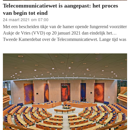
Telecommunicatiewet is aangepast: het proces
van begin tot eind
24 maart 2021 om 07:00
Met een bescheiden tikje van de hamer opende fungerend voorzitter
Aukje de Vries (VVD) op 20 januari 2021 dan eindelijk het
Tweede Kamerdebat over de Telecommunicatiewet. Lange tijd was
het niet duidelijk of het debat wel door zou gaan. De coronacrisis
zorgde eind vorig jaar al een aantal keer voor geforceerd uitstel en
de kinderopvangtoeslagaffaire bracht het kabinet vervolgens tot
vallen. Na het debat kwam de vaart erin: het wetsvoorstel werd met
algemene stem aangenomen en twee weken later werd de
wetswijziging concreet toen het als hamerstuk aangenomen werd in
de Eerste Kamer. Hoe ging het er de laatste weken van het dossier
aan toe?