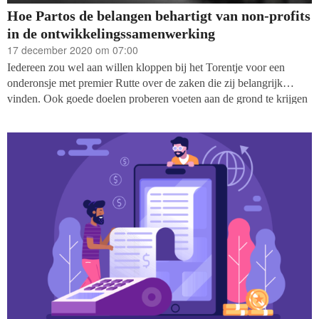
Hoe Partos de belangen behartigt van non-profits
in de ontwikkelingssamenwerking
17 december 2020 om 07:00
Iedereen zou wel aan willen kloppen bij het Torentje voor een
onderonsje met premier Rutte over de zaken die zij belangrijk
vinden. Ook goede doelen proberen voeten aan de grond te krijgen
in politiek Den Haag. Maar hoe gaat dat in zijn werk? Vakblad
fondsenwerving bespreekt het met Koos de Bruijn,
lobbycoördinator van branchevereniging Partos.