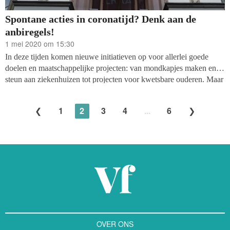
Spontane acties in coronatijd? Denk aan de
anbiregels!
1 mei 2020 om 15:30
In deze tijden komen nieuwe initiatieven op voor allerlei goede
doelen
en maa
t
schappelijke projecten: van mondkapjes maken en
steun aan ziekenhuizen tot projecten voor kwetsbare ouderen. Maar
weten de initiatiefnemers wel wat daar allemaal bij komt kijken, of
wat voor risico ze soms zelf lopen, zoals het belastingrisico. Want in
1
2
3
4
...
6
bepaalde gevallen moet over giften immers schenkbelasting worden
betaald.
OVER ONS