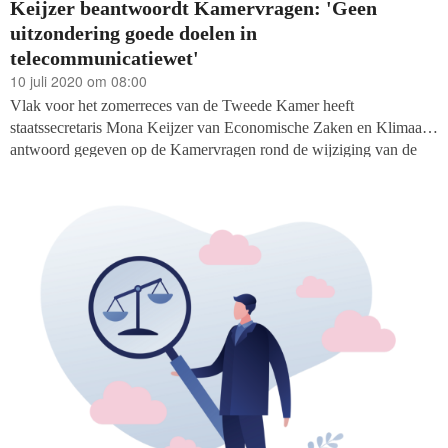
Keijzer beantwoordt Kamervragen: 'Geen
uitzondering goede doelen in
telecommunicatiewet'
10 juli 2020 om 08:00
Vlak voor het zomerreces van de Tweede Kamer heeft
staatssecretaris Mona Keijzer van Economische Zaken en Klimaat
antwoord gegeven op de Kamervragen rond de wijziging van de
Telecomwet. Met die wetswijziging wil Keijzer het aantal ‘irritante’
telemarketing-telefoontjes tot een minimum terugdringen door het
huidige opt-out systeem te verruilen voor een systeem waarin men
moet aangeven gebeld te willen worden. Uit de schriftelijke
antwoorden blijkt dat Keijzer, ondanks de roep van
goededoelenorganisaties, de internetconsultatie en de Kamervragen
van o.a. CDA, CU, GL, PvdA en VVD, niet van gedachten is
veranderd. De reactie van de staatssecretaris in vijf thema’s: