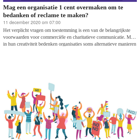
Mag een organisatie 1 cent overmaken om te
bedanken of reclame te maken?
11 december 2020 om 07:00
Het verplicht vragen om toestemming is een van de belangrijkste
voorwaarden voor commerciële en charitatieve communicatie. Maar
in hun creativiteit bedenken organisaties soms alternatieve manieren
om te communiceren waarbij het soms onduidelijk is welke regels
precies gelden. Een voorbeeld is het overmaken van een
symbolisch geldbedrag (bijvoorbeeld € 0,01) naar het
rekeningnummer van (potentiële) klanten of donateurs, met een
boodschap in de omschrijving.