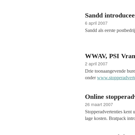
Sandd introduceer
6 april 2007
Sandd als eerste postbedrij
WWAV, PSI Vrans
2 april 2007
Drie toonaangevende bure
onder
www.stopperadverte
vorig jaar startte. De web
mediabureaus gratis kun
Online stopperadv
Vransen en Delphi willen
26 maart 2007
op een effectieve en goed
Delphi: "Ik ben heel blij
Stopperadvertenties kent u 
van dienst kunnen zijn, me
lage kosten. Bratpack intro
eenvoudig én voordelig ad
RTL. Ook daarmee bereikt 