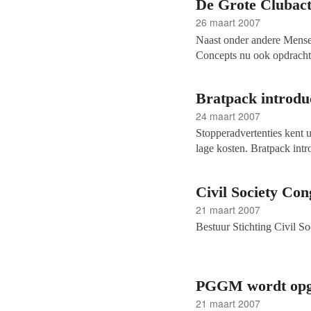
De Grote Clubact
26 maart 2007
Naast onder andere Mense
Concepts nu ook opdracht
Microkrediet.
Bratpack introduc
24 maart 2007
Stopperadvertenties kent u 
lage kosten. Bratpack int
voordelig adverteren op s
bereikt u een groot publie
Civil Society Con
voordeliger in dan bij uw
21 maart 2007
Bestuur Stichting Civil So
PGGM wordt opger
21 maart 2007