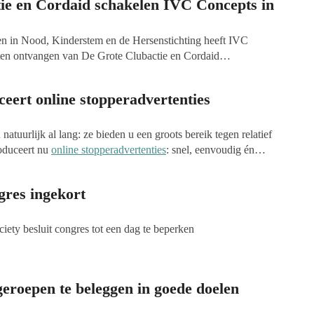
ie en Cordaid schakelen IVC Concepts in
n in Nood, Kinderstem en de Hersenstichting heeft IVC
en ontvangen van De Grote Clubactie en Cordaid
eert online stopperadvertenties
natuurlijk al lang: ze bieden u een groots bereik tegen relatief
roduceert nu
online stopperadvertenties
: snel, eenvoudig én
ites van diverse landelijke kranten en RTL. Ook daarmee
k tegen relatief lage kosten: via Bratpack koopt u tot 50%
gres ingekort
 reclame- of mediabureau!
ciety besluit congres tot een dag te beperken
oepen te beleggen in goede doelen