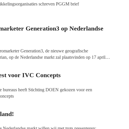
ikkelingsorganisaties schreven PGGM brief
marketer Generation3 op Nederlandse
cromarketer Generation3, de nieuwe geografische
ian, op de Nederlandse markt zal plaatsvinden op 17 april
 in Amsterdam.
iest voor IVC Concepts
ele bureaus heeft Stichting DOEN gekozen voor een
oncepts
land!
e Nederlandse markt willen wij met trots presenteren: