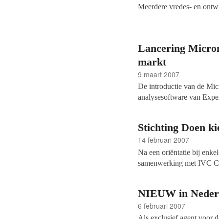
Meerdere vredes- en ontw
Lancering Micro
markt
9 maart 2007
De introductie van de Mi
analysesoftware van Exper
2007 in Living Tomorrow
Stichting Doen k
14 februari 2007
Na een oriëntatie bij enk
samenwerking met IVC C
NIEUW in Neder
6 februari 2007
Als exclusief agent voor d