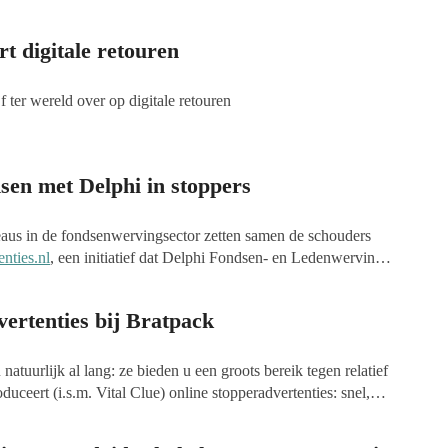
t digitale retouren
f ter wereld over op digitale retouren
en met Delphi in stoppers
aus in de fondsenwervingsector zetten samen de schouders
nties.nl
, een initiatief dat Delphi Fondsen- en Ledenwerving
site biedt stopperadvertenties van goede doelen aan, die door de
nen worden gedownload. De directeuren van WWAV, PSI
ertenties bij Bratpack
 met hun samenwerking bereiken dat nog meer goede doelen
kope manier publiciteit genereren. Ramses Man, directeur van
 met deze samenwerking, waarbij we nog meer goede doelen
natuurlijk al lang: ze bieden u een groots bereik tegen relatief
t nog meer publicitair resultaat."
duceert (i.s.m. Vital Clue) online stopperadvertenties: snel,
verteren op sites van diverse kranten via het PCM netwerk en
u een groot publiek tegen relatief lage kosten