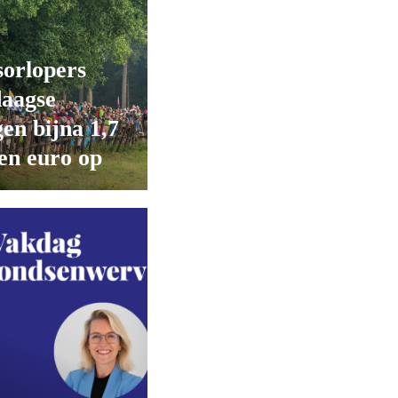
orlopers
daagse
en bijna 1,7
en euro op