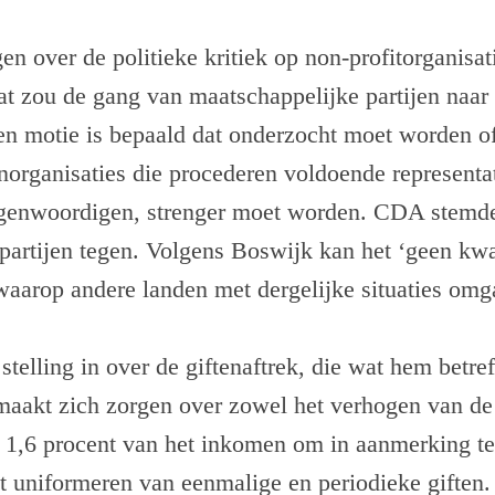
en over de politieke kritiek op non-profitorganisat
at zou de gang van maatschappelijke partijen naar 
en motie is bepaald dat onderzocht moet worden of
norganisaties die procederen voldoende representat
tegenwoordigen, strenger moet worden. CDA stemde 
partijen tegen. Volgens Boswijk kan het ‘geen kwa
waarop andere landen met dergelijke situaties omg
stelling in over de giftenaftrek, die wat hem betr
maakt zich zorgen over zowel het verhogen van d
r 1,6 procent van het inkomen om in aanmerking t
het uniformeren van eenmalige en periodieke giften.