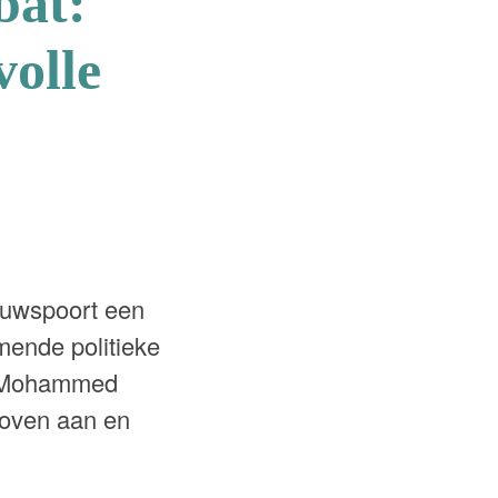
bat:
volle
euwspoort een
mende politieke
), Mohammed
hoven aan en