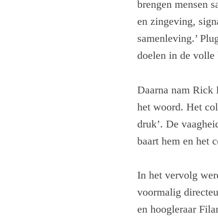
brengen mensen sa
en zingeving, sign
samenleving.’ Plu
doelen in de volle
Daarna nam Rick L
het woord. Het col
druk’. De vaaghei
baart hem en het c
In het vervolg wer
voormalig directe
en hoogleraar Fila