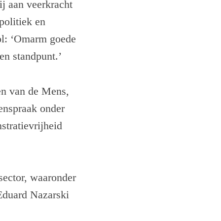
j aan veerkracht
politiek en
rol: ‘Omarm goede
gen standpunt.’
en van de Mens,
genspraak onder
tratievrijheid
 sector, waaronder
Eduard Nazarski