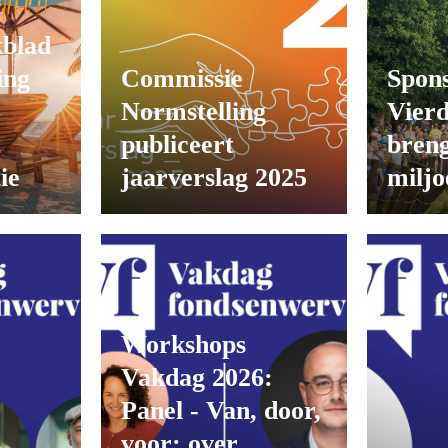
kblad
ing
Commissie
Spons
6
Normstelling
Vier
t
publiceert
breng
ie
jaarverslag 2025
miljo
Workshops
Vakdag 2026:
Panel - Van, door,
voor: over