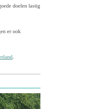
goede doelen lastig
gen er ook
erland
.