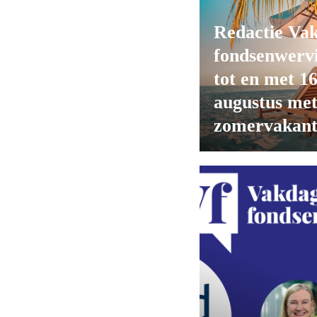
Redactie Va
fondsenwerv
tot en met 1
augustus me
zomervakant