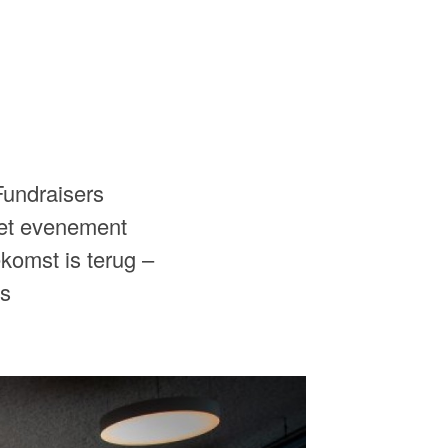
Fundraisers
et evenement
ekomst is terug –
ls