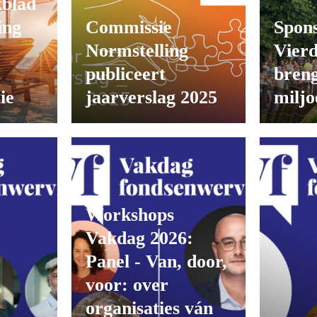
kblad
ing
Commissie
Spons
6
Normstelling
Vier
t
publiceert
breng
ie
jaarverslag 2025
miljo
Workshops
Vakdag 2026:
Panel - Van, door,
voor: over
organisaties ván