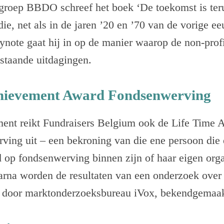
roep BBDO schreef het boek ‘De toekomst is terug
 die, net als in de jaren ’20 en ’70 van de vorige 
eynote gaat hij in op de manier waarop de non-prof
staande uitdagingen.
chievement Award Fondsenwerving
ment reikt Fundraisers Belgium ook de Life Time
ing uit – een bekroning van die ene persoon die
 op fondsenwerving binnen zijn of haar eigen orga
aarna worden de resultaten van een onderzoek over
d door marktonderzoeksbureau iVox, bekendgemaak