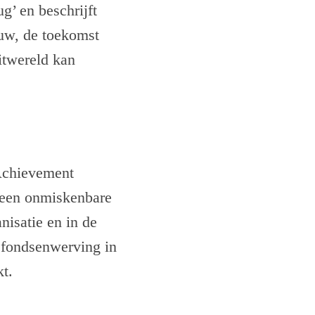
’ en beschrijft
eeuw, de toekomst
itwereld kan
 Achievement
 een onmiskenbare
nisatie en in de
 fondsenwerving in
t.