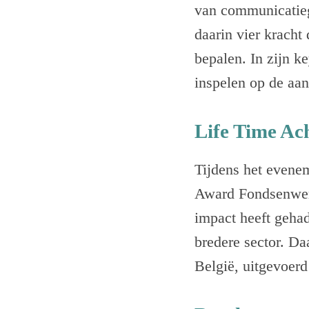
van communicatieg
daarin vier kracht
bepalen. In zijn k
inspelen op de aan
Life Time A
Tijdens het evene
Award Fondsenwerv
impact heeft gehad
bredere sector. D
België, uitgevoer