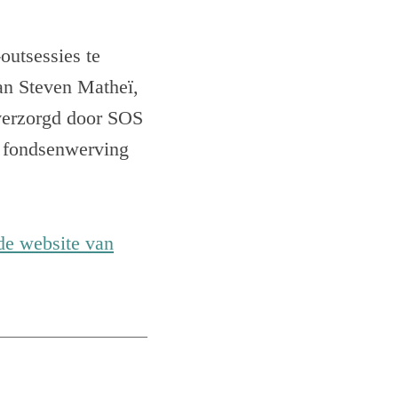
outsessies te
an Steven Matheï,
 verzorgd door SOS
e fondsenwerving
de website van