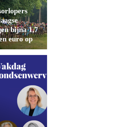
orlopers
daagse
en bijna 1,7
en euro op