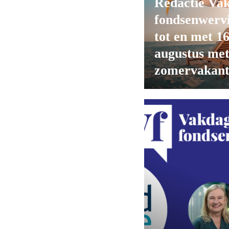
Redactie Va
fondsenwerv
tot en met 1
augustus me
zomervakant