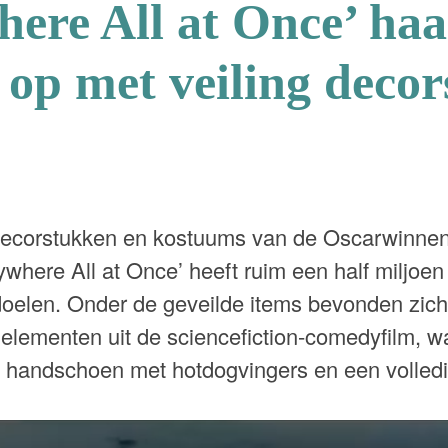
ere All at Once’ haal
 op met veiling deco
decorstukken en kostuums van de Oscarwinnen
where All at Once’ heeft ruim een half miljoen
doelen. Onder de geveilde items bevonden zich
lementen uit de sciencefiction-comedyfilm, 
handschoen met hotdogvingers en een volledi