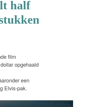
t half
rstukken
de film
 dollar opgehaald
waaronder een
g Elvis-pak.