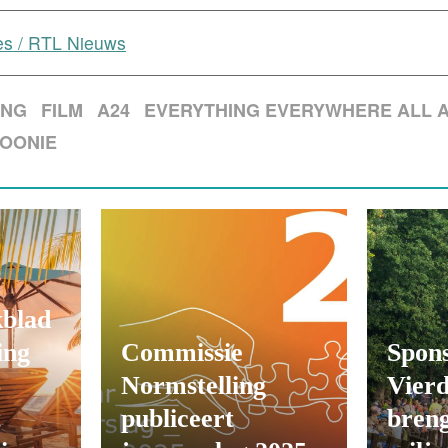
s / RTL Nieuws
ING
FILM
A24
EVERYTHING EVERYWHERE ALL 
OONIE
kblad
ing
Commissie
Spons
6
Normstelling
Vier
t
publiceert
breng