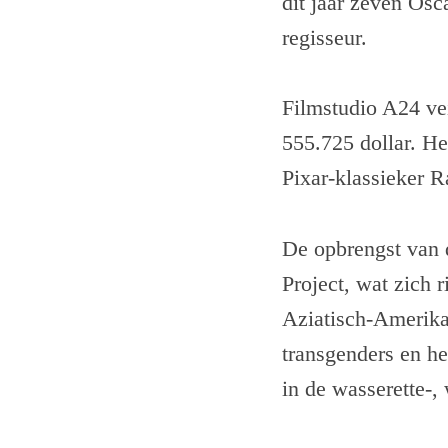
dit jaar zeven Osc
regisseur.
Filmstudio A24 vei
555.725 dollar. H
Pixar-klassieker R
De opbrengst van d
Project, wat zich 
Aziatisch-Amerika
transgenders en h
in de wasserette-,