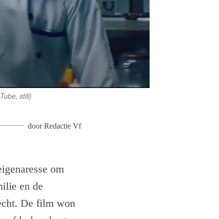
ube, still)
door
Redactie Vf
eigenaresse om
ilie en de
recht. De film won