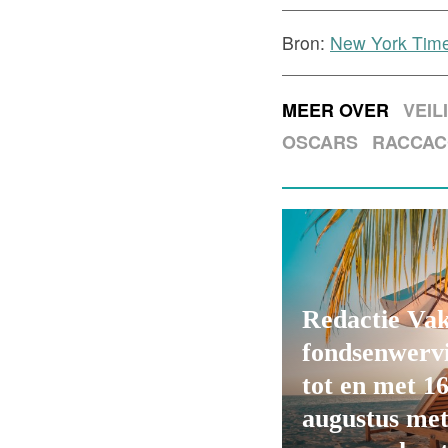
Bron:
New York Time
MEER OVER
VEIL
OSCARS
RACCAC
Redactie Va
fondsenwerv
tot en met 1
augustus me