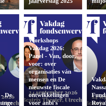
ie
jaarverslag 2025
miljo
Workshops
Vakdag 2026:
Panel - Van, door,
voor: over
organisaties ván
mensen en De
Vakd
nieuwste fiscale
Nass
 - De
ontwikkelingen
Fundr
ounge
voor anbi's
Roya