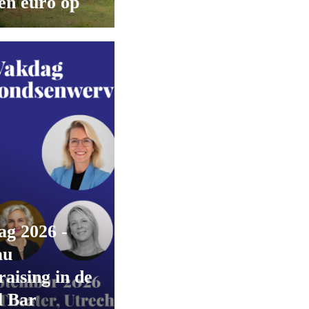
en euro op
ag 2026 -
au
aising in de
l Bar