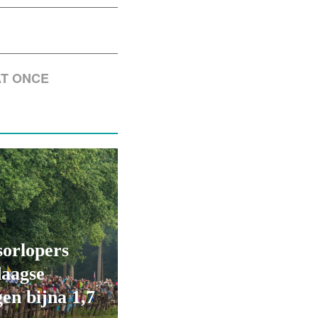
AT ONCE
orlopers
daagse
en bijna 1,7