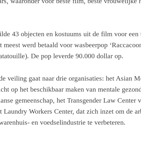
ars, waaronder voor beste film, beste vrouwelijke 
lde 43 objecten en kostuums uit de film voor een 
et meest werd betaald voor wasbeerpop ‘Raccacooni
atatouille). De pop leverde 90.000 dollar op.
e veiling gaat naar drie organisaties: het Asian M
richt op het beschikbaar maken van mentale gezon
anse gemeenschap, het Transgender Law Center v
et Laundry Workers Center, dat zich inzet om de 
 warenhuis- en voedselindustrie te verbeteren.