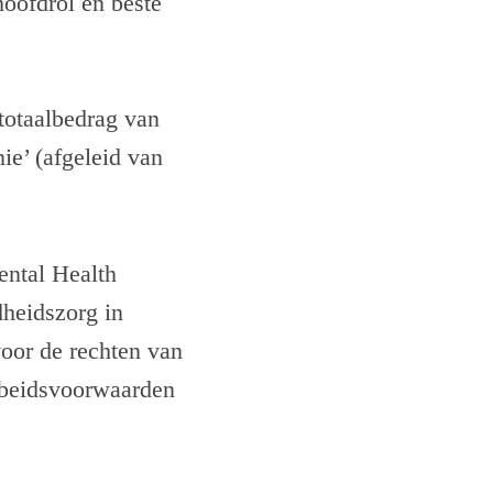
hoofdrol en beste
totaalbedrag van
e’ (afgeleid van
ental Health
dheidszorg in
oor de rechten van
arbeidsvoorwaarden