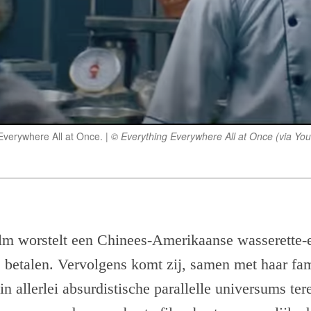
Everywhere All at Once.
© Everything Everywhere All at Once (via YouT
ilm worstelt een Chinees-Amerikaanse wasserette-
e betalen. Vervolgens komt zij, samen met haar fam
in allerlei absurdistische parallelle universums te