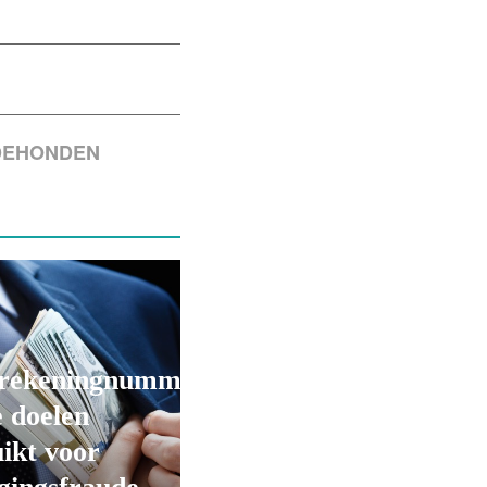
DEHONDEN
rekeningnummers
 doelen
ikt voor