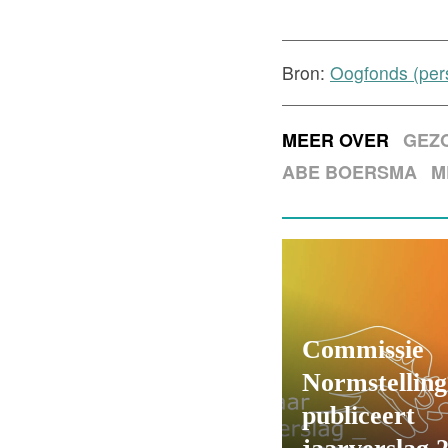
Bron:
Oogfonds (pers
MEER OVER
GEZ
ABE BOERSMA
M
Commissie
Normstelling
publiceert