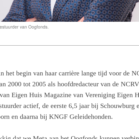
bestuurder van Oogfonds.
 het begin van haar carrière lange tijd voor de N
van 2000 tot 2005 als hoofdredacteur van de NCRV
 van Eigen Huis Magazine van Vereniging Eigen Hu
estuurder actief, de eerste 6,5 jaar bij Schouwbur
oorn en daarna bij KNGF Geleidehonden.
ukkig dat we Meta aan het Oogfonds kunnen verbin