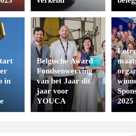
2025
verkend
beleg
Loter
tart
Belgische Award
maats
er
Fondsenwerving
organ
 in
van het Jaar dit
winn
jaar voor
Spon
ie
YOUCA
2025