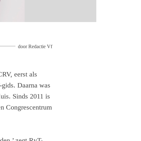
door
Redactie Vf
CRV, eerst als
-gids. Daarna was
is. Sinds 2011 is
g en Congrescentrum
den,’ zegt RvT-