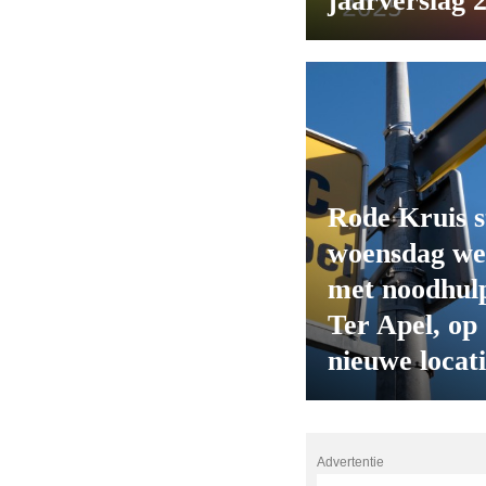
jaarverslag 
Rode Kruis s
woensdag we
met noodhulp
Ter Apel, op
nieuwe locat
Advertentie