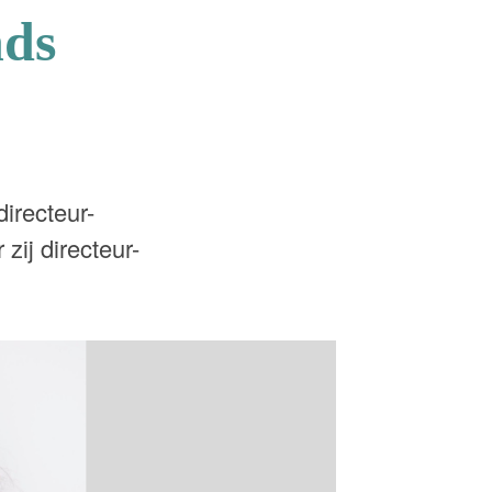
nds
irecteur-
zij directeur-