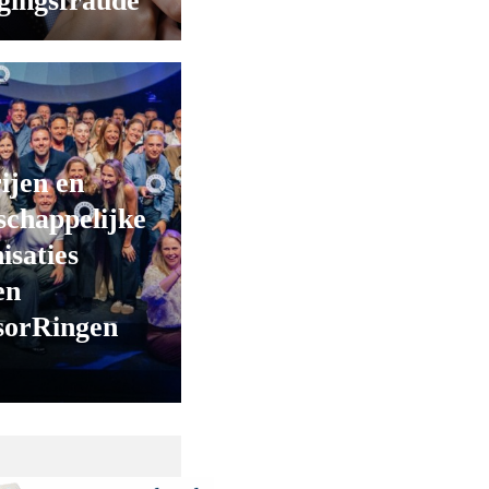
gingsfraude
ijen en
chappelijke
isaties
en
sorRingen