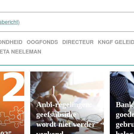
bericht)
ONDHEID
OOGFONDS
DIRECTEUR
KNGF GELEI
ETA NEELEMAN
Anbi-regelingen:
Bank
geefsubsidie
goede
wordt niet verder
gebru