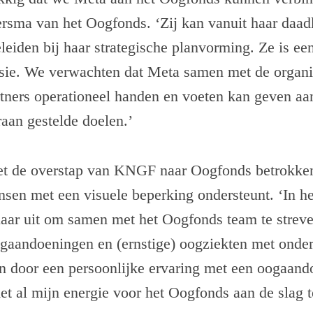
rsma van het Oogfonds. ‘Zij kan vanuit haar daad
eiden bij haar strategische planvorming. Ze is ee
isie. We verwachten dat Meta samen met de organi
ners operationeel handen en voeten kan geven aan
aan gestelde doelen.’
et de overstap van KNGF naar Oogfonds betrokken
nsen met een visuele beperking ondersteunt. ‘In h
naar uit om samen met het Oogfonds team te streve
aandoeningen en (ernstige) oogziekten met onde
en door een persoonlijke ervaring met een oogaand
t al mijn energie voor het Oogfonds aan de slag t