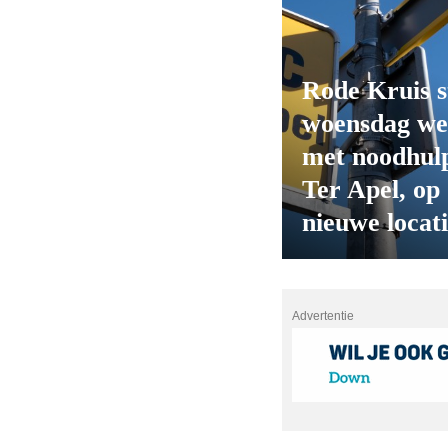
Rode Kruis s
woensdag we
met noodhulp
Ter Apel, op
nieuwe locat
Advertentie