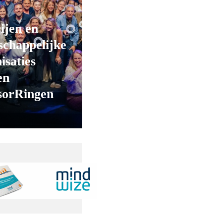
ijen en
chappelijke
isaties
en
sorRingen