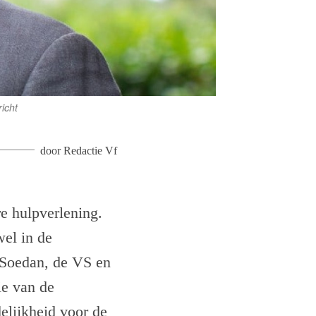
icht
door
Redactie Vf
re hulpverlening.
wel in de
, Soedan, de VS en
ie van de
elijkheid voor de