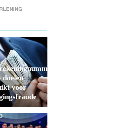
RLENING
rekeningnummers
 doelen
ikt voor
gingsfraude