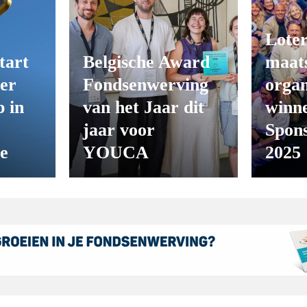
Loter
tart
Belgische Award
maats
er
Fondsenwerving
organ
 in
van het Jaar dit
winn
jaar voor
Spon
ie
YOUCA
2025