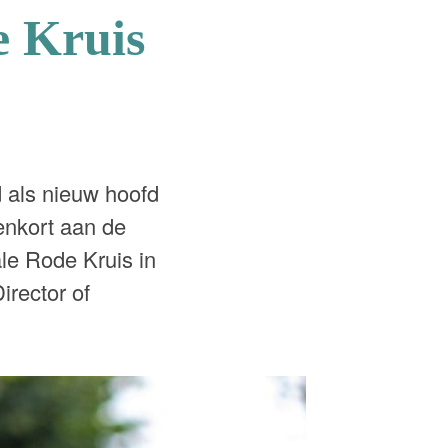
e Kruis
 als nieuw hoofd
nenkort aan de
ale Rode Kruis in
irector of