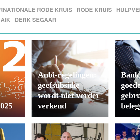
RNATIONALE RODE KRUIS
RODE KRUIS
HULPVE
AIK
DERK SEGAAR
Anbi-regelingen:
Bank
geefsubsidie
goede
wordt niet verder
gebru
2025
verkend
beleg