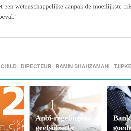
t een wetenschappelijke aanpak de moeilijkste crisis
oeval.’
 CHILD
DIRECTEUR
RAMIN SHAHZAMANI
TJIPK
Anbi-regelingen:
Bank
geefsubsidie
goede