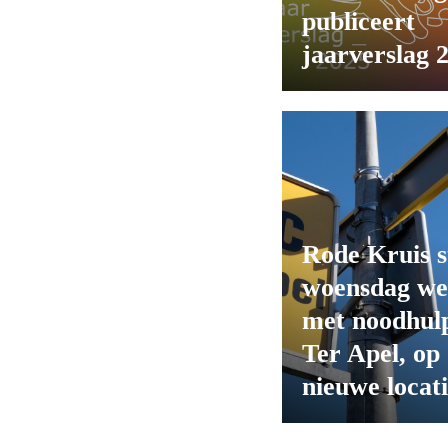
publiceert
jaarverslag 
Rode Kruis s
woensdag we
met noodhulp
Ter Apel, op
nieuwe locat