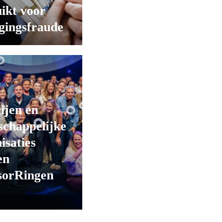
ikt voor
gingsfraude
ijen en
chappelijke
isaties
en
sorRingen