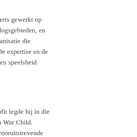
erts gewerkt op
rlogsgebieden, en
anisatie die
De expertise en de
 en speelsheid
it legde hij in die
n War Child.
vooruitstrevende