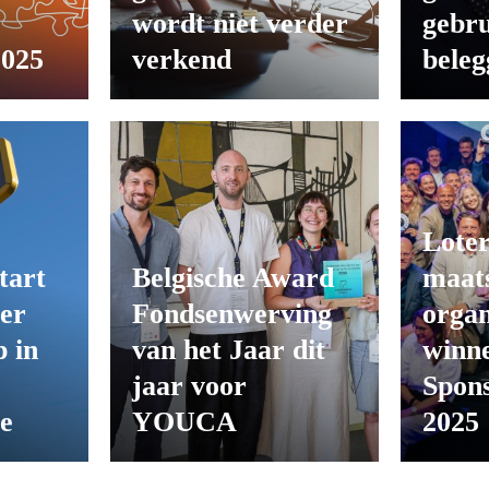
wordt niet verder
gebru
2025
verkend
beleg
Loter
tart
Belgische Award
maats
er
Fondsenwerving
organ
 in
van het Jaar dit
winn
jaar voor
Spon
ie
YOUCA
2025