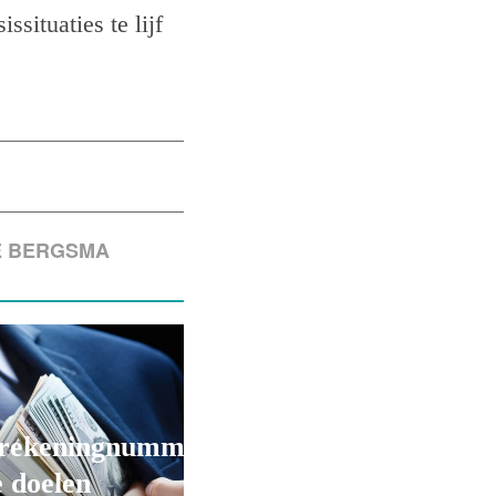
situaties te lijf
E BERGSMA
rekeningnummers
 doelen