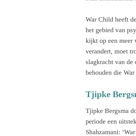
War Child heeft de
het gebied van psy
kijkt op een meer 
verandert, moet tr
slagkracht van de 
behouden die War C
Tjipke Berg
Tjipke Bergsma doe
periode een uitst
Shahzamani: ‘War C