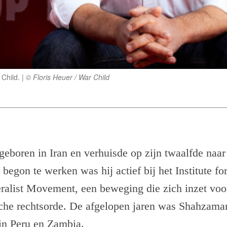
Child.
© Floris Heuer / War Child
eboren in Iran en verhuisde op zijn twaalfde naa
 begon te werken was hij actief bij het Institute fo
ralist Movement, een beweging die zich inzet voor
che rechtsorde. De afgelopen jaren was Shahzam
 in Peru en Zambia.