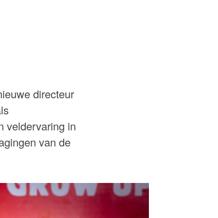
ieuwe directeur
ls
 veldervaring in
dagingen van de