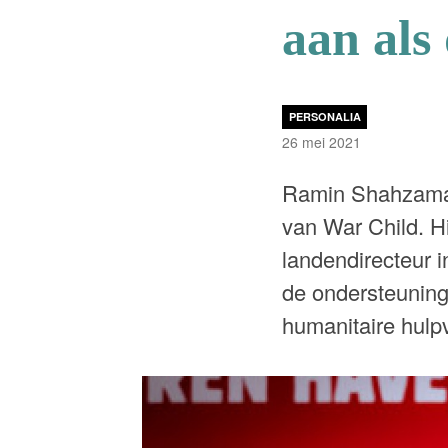
aan als
PERSONALIA
26 mei 2021
Ramin Shahzaman
van War Child. Hi
landendirecteur 
de ondersteuning 
humanitaire hulpv