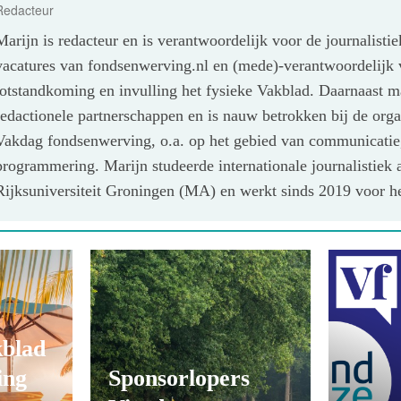
Redacteur
Marijn is redacteur en is verantwoordelijk voor de journalisti
vacatures van fondsenwerving.nl en (mede)-verantwoordelijk 
totstandkoming en invulling het fysieke Vakblad. Daarnaast m
redactionele partnerschappen en is nauw betrokken bij de orga
Vakdag fondsenwerving, o.a. op het gebied van communicatie
programmering. Marijn studeerde internationale journalistiek 
Rijksuniversiteit Groningen (MA) en werkt sinds 2019 voor h
kblad
ing
Sponsorlopers