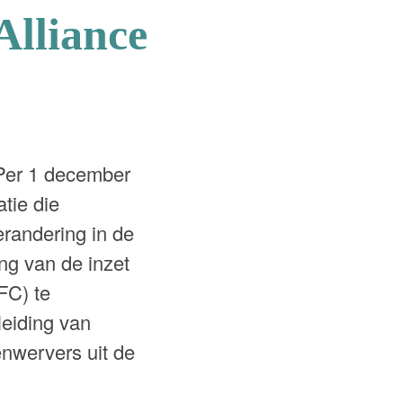
Alliance
Per 1 december
tie die
randering in de
ing van de inzet
FC) te
leiding van
enwervers uit de