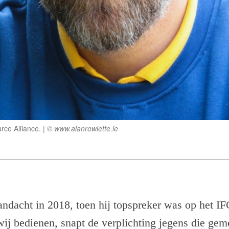
rce Alliance.
© www.alanrowlette.ie
andacht in 2018, toen hij topspreker was op het IF
ij bedienen, snapt de verplichting jegens die ge