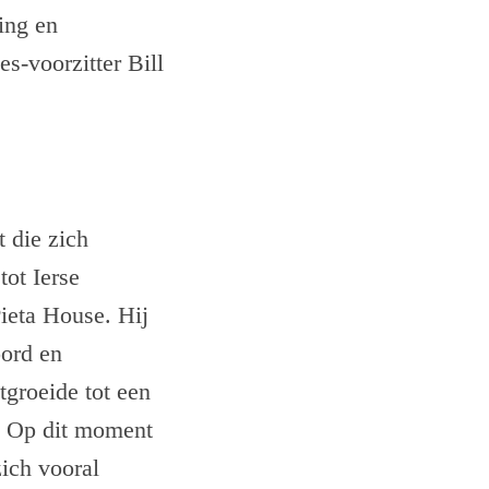
ing en
s-voorzitter Bill
t die zich
ot Ierse
ieta House. Hij
oord en
tgroeide tot een
. Op dit moment
zich vooral