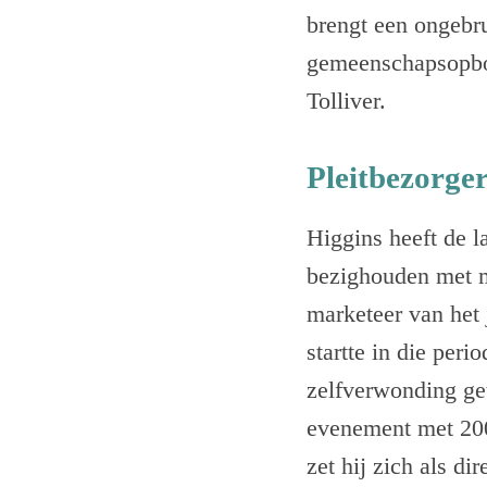
brengt een ongebr
gemeenschapsopbou
Tolliver.
Pleitbezorger
Higgins heeft de l
bezighouden met m
marketeer van het 
startte in die per
zelfverwonding get
evenement met 200
zet hij zich als di