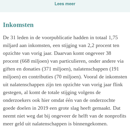
Lees meer
Kankerbestrijding, Natuurmonumenten, Rode Kruis,
VluchtelingenWerk, ZOA, CARE, UNICEF, KNCV
Tuberculosefonds, Wereld Natuur Fonds, Plan
Inkomsten
International Nederland, Aidsfonds, Hartstichting, War
Child, Dierenbescherming, Prins Bernhard Cultuurfonds,
De 31 leden in de voorpublicatie hadden in totaal 1,75
Save the Children, Solidaridad, Humanitas, SOS
miljard aan inkomsten, een stijging van 2,2 procent ten
Kinderdorpen, Kerk in Actie, Terre des Hommes, Woord
opzichte van vorig jaar. Daarvan komt ongeveer 38
en Daad, Oranje Fonds, Simavi, Amref Flying Doctors,
procent (668 miljoen) van particulieren, onder andere via
Stichting Vluchteling, Alzheimer Nederland, Greenpeace
giften en donaties (371 miljoen), nalatenschappen (191
Nederland, Liliane Fonds en De Zonnebloem.
miljoen) en contributies (70 miljoen). Vooral de inkomsten
uit nalatenschappen zijn ten opzichte van vorig jaar flink
gestegen, al komt de totale stijging volgens de
onderzoekers ook hier omdat één van de onderzochte
goede doelen in 2019 een grote slag heeft gemaakt. Dat
neemt niet weg dat bij ongeveer de helft van de nonprofits
meer geld uit nalatenschappen is binnengekomen.