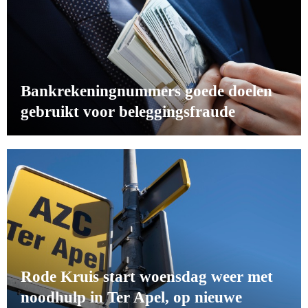
Bankrekeningnummers goede doelen
gebruikt voor beleggingsfraude
Rode Kruis start woensdag weer met
noodhulp in Ter Apel, op nieuwe