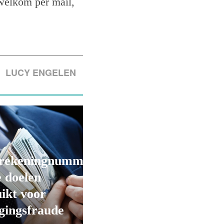
 welkom per mail,
LUCY ENGELEN
rekeningnummers
 doelen
ikt voor
gingsfraude