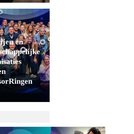
ijen en
chappelijke
isaties
en
sorRingen