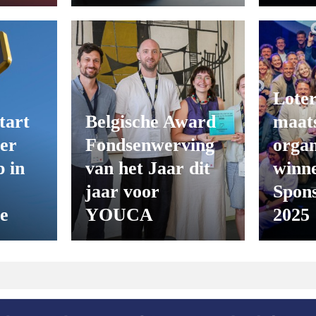
Loter
tart
Belgische Award
maats
er
Fondsenwerving
organ
 in
van het Jaar dit
winn
jaar voor
Spon
ie
YOUCA
2025