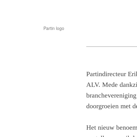
Partin logo
Partindirecteur Er
ALV. Mede dankzij 
branchevereniging 
doorgroeien met de
Het nieuw benoemd