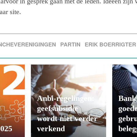
aarvoor in gesprek gaan met de leden. Ideeën zijn
aar site.
NCHEVERENIGINGEN
PARTIN
ERIK BOERRIGTER
Anbi-regelingen:
Bank
geefsubsidie
goede
wordt niet verder
gebru
2025
verkend
beleg