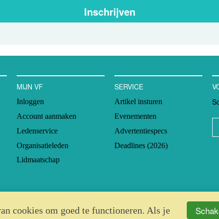
Inschrijven
MIJN VF
SERVICE
V
Sc
Inloggen
Artikel insturen
Account aanmaken
Evenementen
Ledenservice
Advertentiespecs
Organisatieleden
Deadlines (2026)
Lidmaatschap
Schake
an cookies om goed te functioneren. Als je