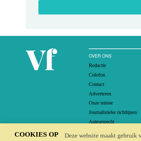
OVER ONS
Redactie
Colofon
Contact
Adverteren
Onze missie
Journalistieke richtlijnen
Auteursrecht
Lidmaatschap
COOKIES OP
Deze website maakt gebruik v
Copyright