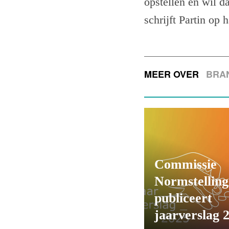
opstellen en wil d
schrijft Partin op h
MEER OVER
BRA
Commissie
Normstelling
publiceert
jaarverslag 