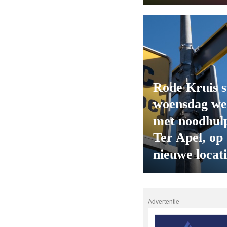
Rode Kruis s
woensdag we
met noodhulp
Ter Apel, op
nieuwe locat
Advertentie