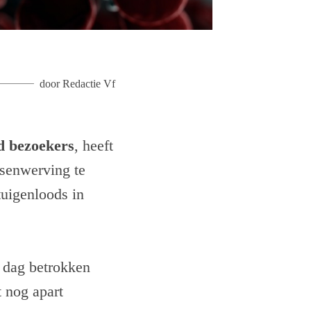
door
Redactie Vf
d bezoekers
, heeft
dsenwerving te
tuigenloods in
 dag betrokken
 nog apart