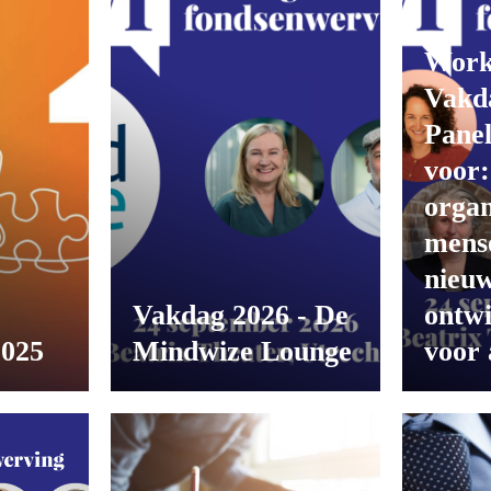
Work
Vakd
Panel
voor:
organ
mens
nieuw
Vakdag 2026 - De
ontwi
2025
Mindwize Lounge
voor 