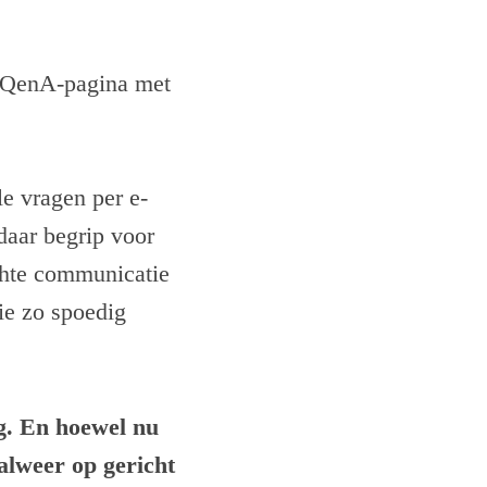
 QenA-pagina met
le vragen per e-
daar begrip voor
chte communicatie
ie zo spoedig
ng. En hoewel nu
alweer op gericht