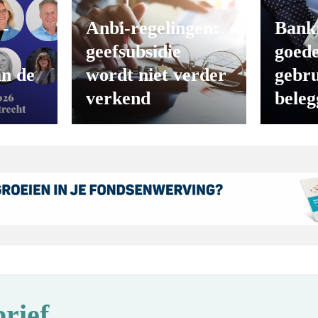
 -
Anbi-regelingen:
Bank
geefsubsidie
goede
in de
wordt niet verder
gebru
verkend
beleg
rief