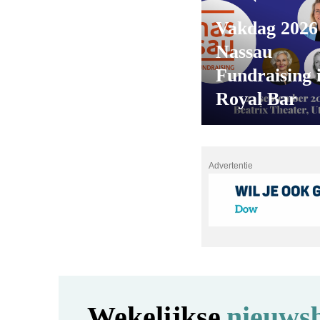
Vakdag 2026
Nassau
Fundraising 
Royal Bar
Advertentie
Wekelijkse
nieuwsb