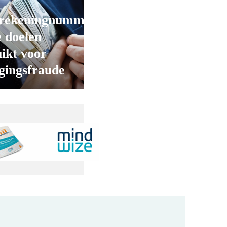
rekeningnummers
 doelen
ikt voor
gingsfraude