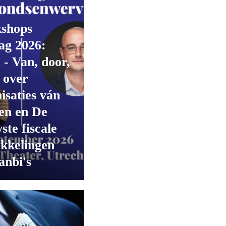
shops
ag 2026:
 - Van, door,
 over
isaties ván
en en De
ste fiscale
kkelingen
anbi's