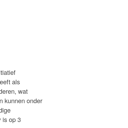
iatief
eft als
deren, wat
ven kunnen onder
dige
 is op 3