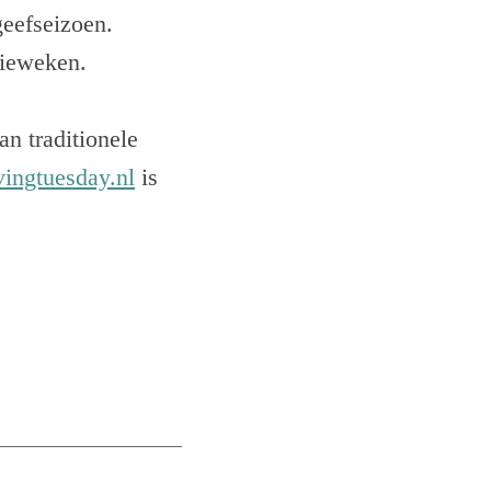
geefseizoen.
tieweken.
n traditionele
ingtuesday.nl
is