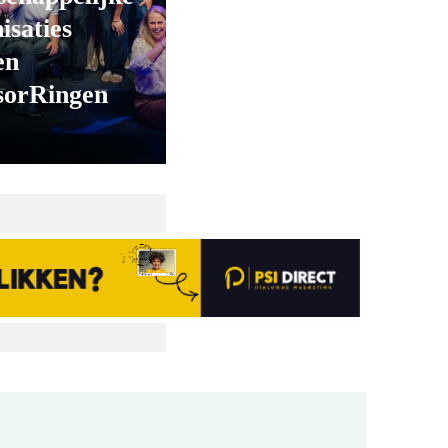
isaties
en
sorRingen