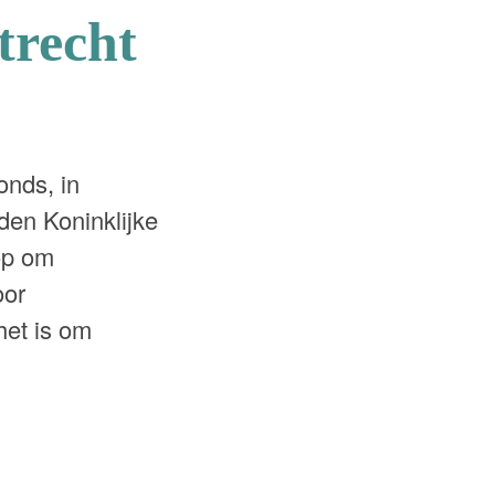
trecht
onds, in
den Koninklijke
 op om
oor
et is om