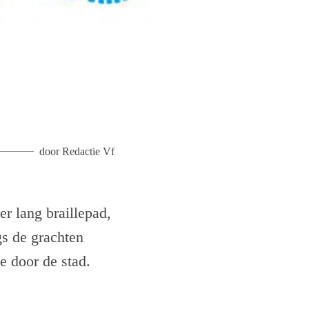
door
Redactie Vf
r lang braillepad,
gs de grachten
de door de stad.