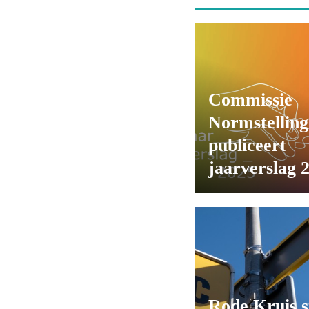
Commissie
Normstelling
publiceert
jaarverslag 
Rode Kruis s