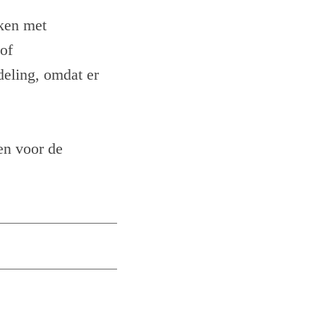
aken met
of
deling, omdat er
en voor de