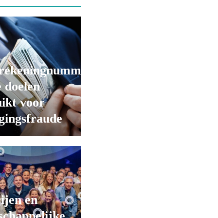
rekeningnummers
 doelen
ikt voor
gingsfraude
ijen en
chappelijke