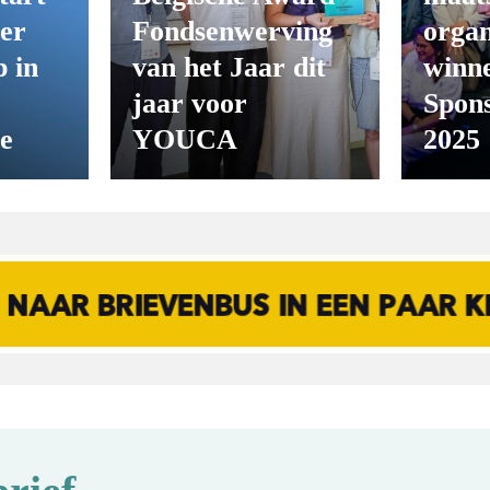
er
Fondsenwerving
organ
 in
van het Jaar dit
winn
jaar voor
Spon
ie
YOUCA
2025