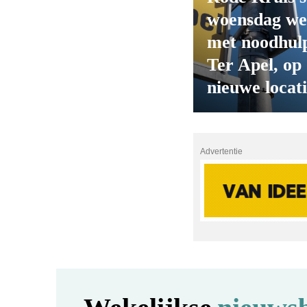
woensdag we
met noodhulp
Ter Apel, op
nieuwe locat
Advertentie