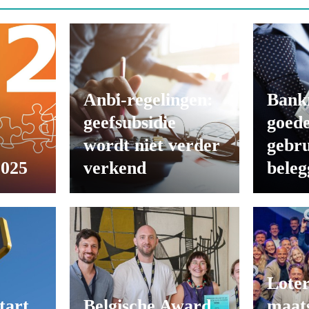
Anbi-regelingen:
Bank
geefsubsidie
goede
wordt niet verder
gebru
2025
verkend
beleg
Loter
tart
Belgische Award
maats