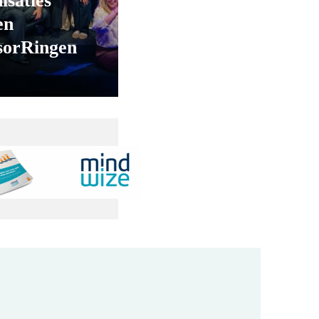
isaties
en
sorRingen