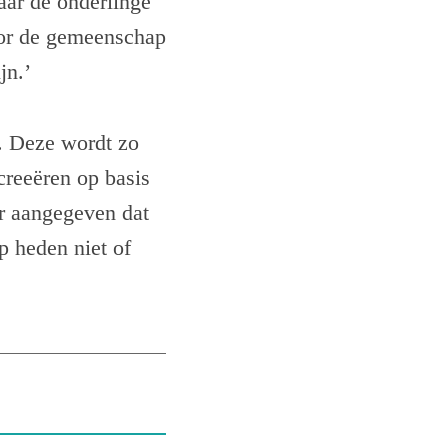
waar de onderlinge
voor de gemeenschap
jn.’
n. Deze wordt zo
creeëren op basis
r aangegeven dat
op heden niet of