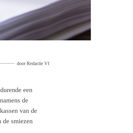
door
Redactie Vf
edurende een
h namens de
 kassen van de
in de smiezen