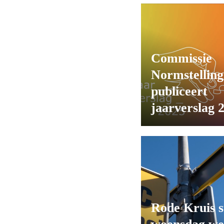
Commissie
Normstelling
publiceert
jaarverslag 
Rode Kruis s