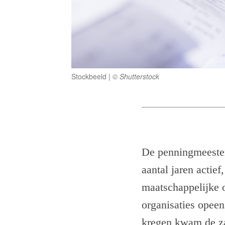
Stockbeeld
© Shutterstock
De penningmeester
aantal jaren actie
maatschappelijke 
organisaties opeen
kregen kwam de za