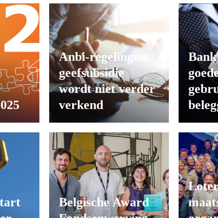
Anbi-regelingen:
Bank
geefsubsidie
goede
wordt niet verder
gebru
2025
verkend
beleg
Loter
tart
Belgische Award
maats