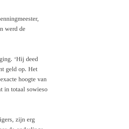
penningmeester,
en werd de
ing. ‘Hij deed
nt geld op. Het
e exacte hoogte van
t in totaal sowieso
gers, zijn erg