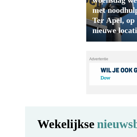
woensdag we
met noodhulp
Ter Apel, op
nieuwe locat
Advertentie
Wekelijkse
nieuwsb