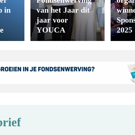
er
Fondsenwerving
organ
 in
van het Jaar dit
winn
jaar voor
Spon
ie
YOUCA
2025
rief