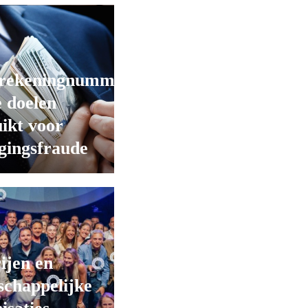
rekeningnummers
 doelen
ikt voor
gingsfraude
ijen en
chappelijke