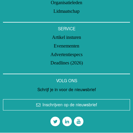
Organisatieleden
Lidmaatschap
SERVICE
Artikel insturen
Evenementen
Advertentiespecs
Deadlines (2026)
VOLG ONS
Schrijf je in voor de nieuwsbrief
Inschrijven op de nieuwsbrief
Volg ons