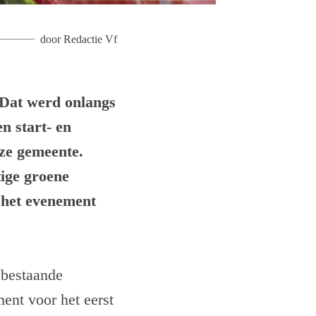
door
Redactie Vf
 Dat werd onlangs
n start- en
eze gemeente.
tige groene
: het evenement
t bestaande
ent voor het eerst