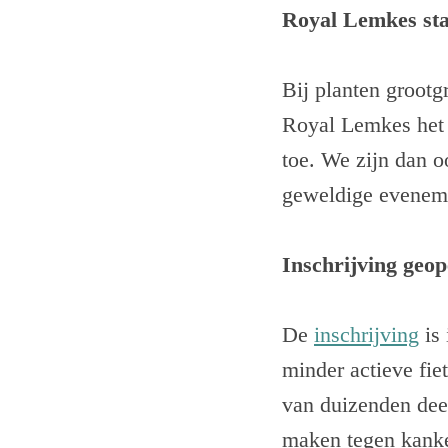
Royal Lemkes star
Bij planten grootgr
Royal Lemkes het 
toe. We zijn dan oo
geweldige eveneme
Inschrijving geo
De
inschrijving
is 
minder actieve fie
van duizenden dee
maken tegen kanker