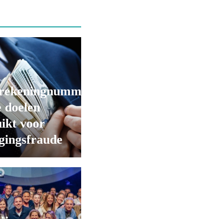
rekeningnummers
 doelen
ikt voor
gingsfraude