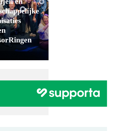
ijen en
chappelijke
isaties
en
sorRingen