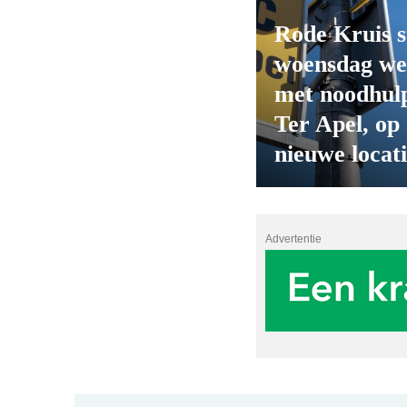
Rode Kruis s
woensdag we
met noodhulp
Ter Apel, op
nieuwe locat
Advertentie