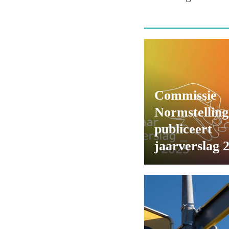
Commissie
Normstelling
publiceert
jaarverslag 