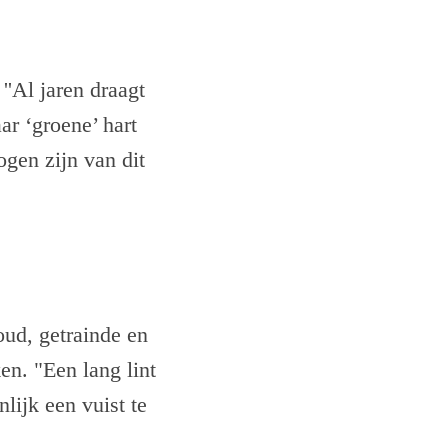
''Al jaren draagt
r ‘groene’ hart
ogen zijn van dit
oud, getrainde en
en. "Een lang lint
ijk een vuist te