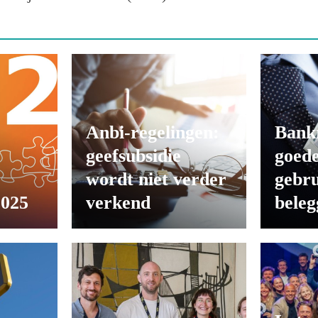
Anbi-regelingen:
Bank
geefsubsidie
goede
wordt niet verder
gebru
2025
verkend
beleg