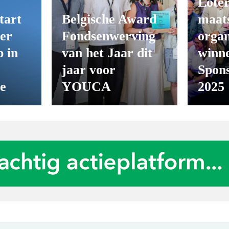
Loter
tart
Belgische Award
maats
er
Fondsenwerving
organ
 in
van het Jaar dit
winn
jaar voor
Spon
ie
YOUCA
2025