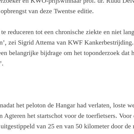
rzoeker en KWO-prijswinnaar prof. dr. Ruud Delw
 opbrengst van deze Twentse editie.
te reduceren tot een chronische ziekte en niet lan
n’, zei Sigrid Attema van KWF Kankerbestrijding.
en belangrijke bijdrage om het toponderzoek dat h
’.
 nadat het peloton de Hangar had verlaten, loste 
Agteren het startschot voor de toerfietsers. Voor
uitgestippeld van 25 en van 50 kilometer door de 