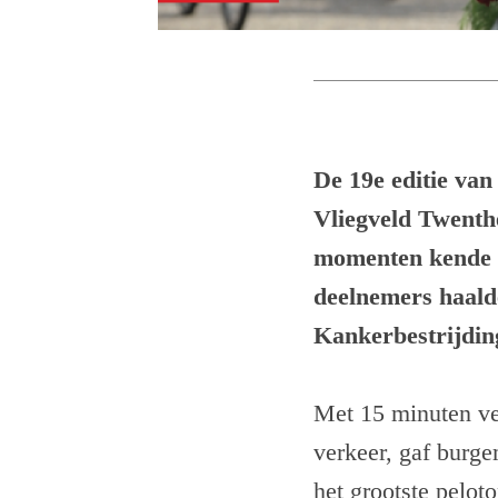
De 19e
editie van
Vliegveld Twenth
momenten kende de
deelnemers haald
Kankerbestrijding
Met 15 minuten ver
verkeer, gaf burg
het grootste pelot