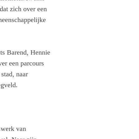
dat zich over een
emeenschappelijke
its Barend, Hennie
ver een parcours
stad, naar
egveld.
kswerk van