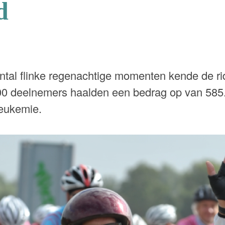
d
al flinke regenachtige momenten kende de rid
00 deelnemers haalden een bedrag op van 585
eukemie.