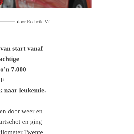
door
Redactie Vf
van start vanaf
achtige
Zo’n 7.000
WF
k naar leukemie.
een door weer en
artschot en ging
kilometer.Twente