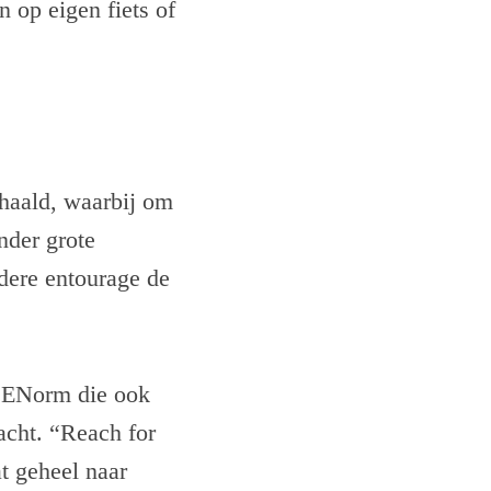
n op eigen fiets of
haald, waarbij om
nder grote
ndere entourage de
d ENorm die ook
acht. “Reach for
t geheel naar