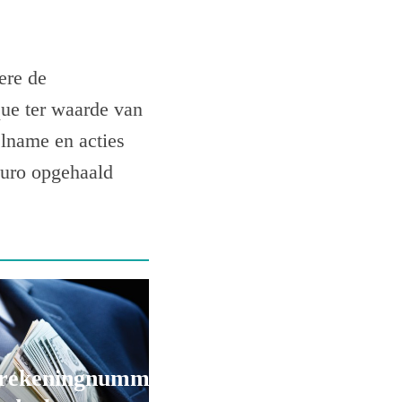
ere de
ue ter waarde van
elname en acties
euro opgehaald
rekeningnummers