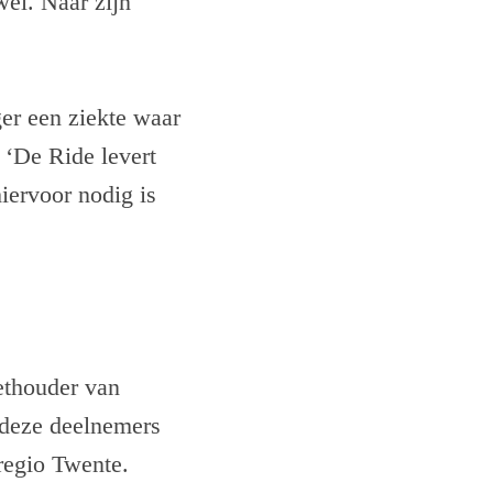
el. Naar zijn
ger een ziekte waar
 ‘De Ride levert
iervoor nodig is
wethouder van
 deze deelnemers
regio Twente.