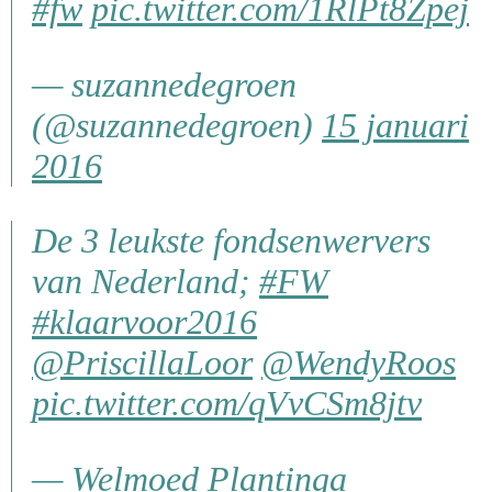
#fw
pic.twitter.com/1RlPt8Zpej
— suzannedegroen
(@suzannedegroen)
15 januari
2016
De 3 leukste fondsenwervers
van Nederland;
#FW
#klaarvoor2016
@PriscillaLoor
@WendyRoos
pic.twitter.com/qVvCSm8jtv
— Welmoed Plantinga