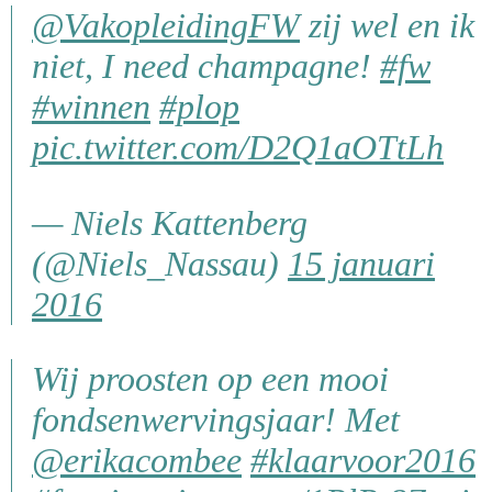
@VakopleidingFW
zij wel en ik
niet, I need champagne!
#fw
#winnen
#plop
pic.twitter.com/D2Q1aOTtLh
— Niels Kattenberg
(@Niels_Nassau)
15 januari
2016
Wij proosten op een mooi
fondsenwervingsjaar! Met
@erikacombee
#klaarvoor2016