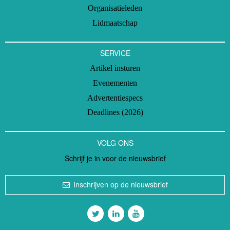
Organisatieleden
Lidmaatschap
SERVICE
Artikel insturen
Evenementen
Advertentiespecs
Deadlines (2026)
VOLG ONS
Schrijf je in voor de nieuwsbrief
Inschrijven op de nieuwsbrief
Volg ons