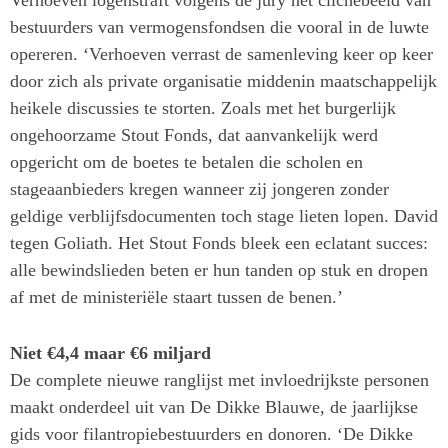
Verhoeven logenstraft volgens de jury het clichébeeld van
bestuurders van vermogensfondsen die vooral in de luwte
opereren. ‘Verhoeven verrast de samenleving keer op keer
door zich als private organisatie middenin maatschappelijk
heikele discussies te storten. Zoals met het burgerlijk
ongehoorzame Stout Fonds, dat aanvankelijk werd
opgericht om de boetes te betalen die scholen en
stageaanbieders kregen wanneer zij jongeren zonder
geldige verblijfsdocumenten toch stage lieten lopen. David
tegen Goliath. Het Stout Fonds bleek een eclatant succes:
alle bewindslieden beten er hun tanden op stuk en dropen
af met de ministeriële staart tussen de benen.’
Niet €4,4 maar €6 miljard
De complete nieuwe ranglijst met invloedrijkste personen
maakt onderdeel uit van De Dikke Blauwe, de jaarlijkse
gids voor filantropiebestuurders en donoren. ‘De Dikke