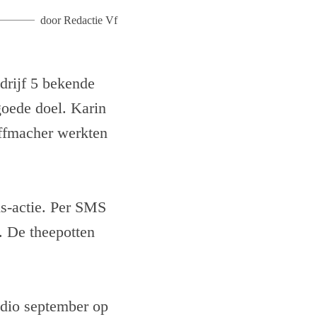
door
Redactie Vf
edrijf 5 bekende
goede doel. Karin
ffmacher werkten
ms-actie. Per SMS
. De theepotten
edio september op