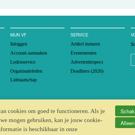
MIJN VF
SERVICE
V
Sc
Inloggen
Artikel insturen
Account aanmaken
Evenementen
Ledenservice
Advertentiespecs
Organisatieleden
Deadlines (2026)
Lidmaatschap
Schake
an cookies om goed te functioneren. Als je
 we mogen gebruiken, kan je jouw cookie-
Alleen
nformatie is beschikbaar in onze