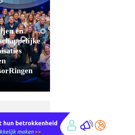
ijen en
chappelijke
isaties
en
sorRingen