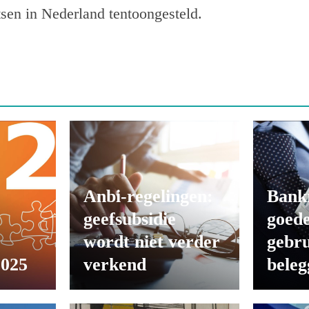
tsen in Nederland tentoongesteld.
Anbi-regelingen:
Bank
geefsubsidie
goede
wordt niet verder
gebru
2025
verkend
beleg