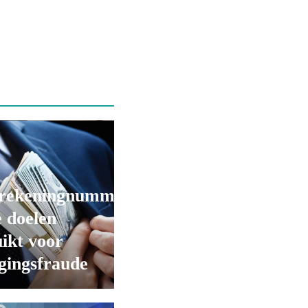
rekeningnummers
 doelen
ikt voor
gingsfraude