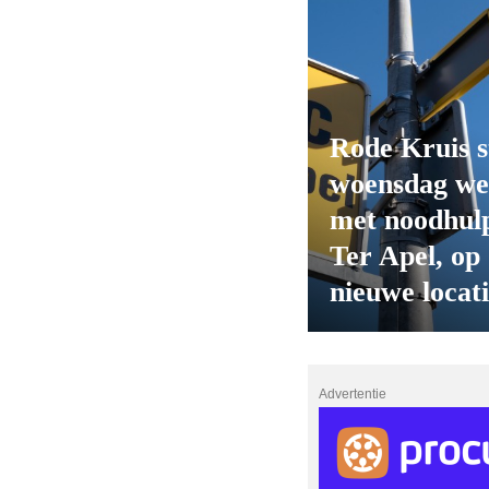
Rode Kruis s
woensdag we
met noodhulp
Ter Apel, op
nieuwe locat
Advertentie