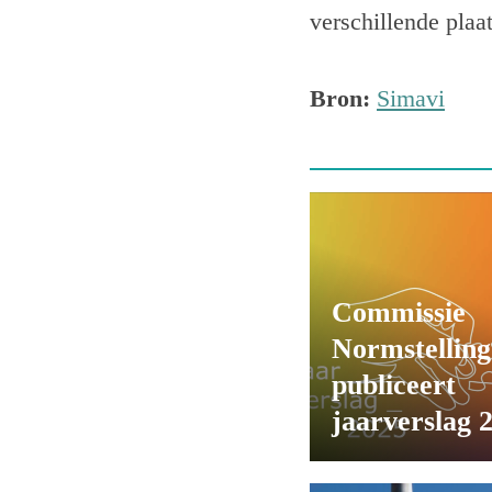
verschillende plaa
Bron:
Simavi
Commissie
Normstelling
publiceert
jaarverslag 