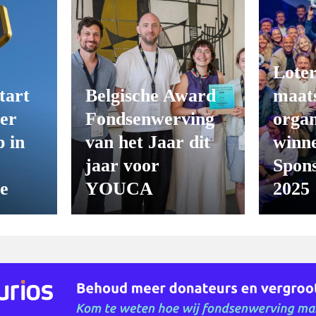
Loter
tart
Belgische Award
maats
er
Fondsenwerving
organ
 in
van het Jaar dit
winn
jaar voor
Spon
ie
YOUCA
2025