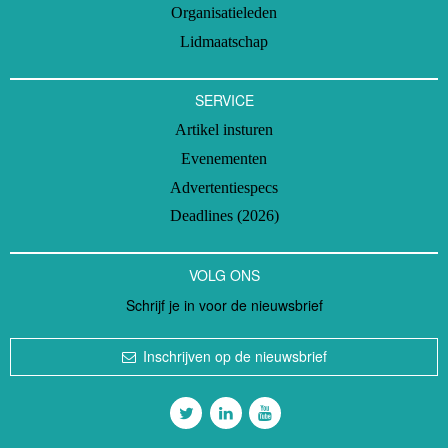
Organisatieleden
Lidmaatschap
SERVICE
Artikel insturen
Evenementen
Advertentiespecs
Deadlines (2026)
VOLG ONS
Schrijf je in voor de nieuwsbrief
Inschrijven op de nieuwsbrief
Volg ons