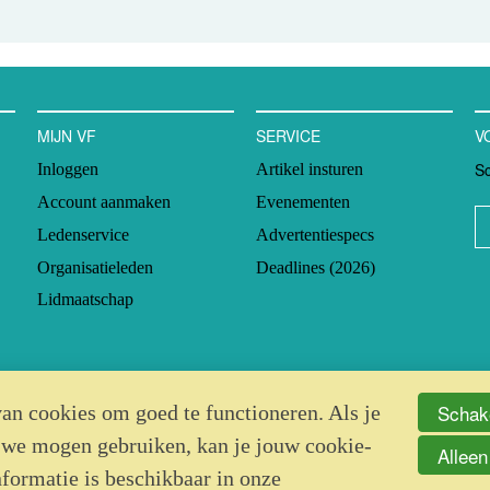
MIJN VF
SERVICE
V
Sc
Inloggen
Artikel insturen
Account aanmaken
Evenementen
Ledenservice
Advertentiespecs
Organisatieleden
Deadlines (2026)
Lidmaatschap
Schake
an cookies om goed te functioneren. Als je
 we mogen gebruiken, kan je jouw cookie-
Alleen
nformatie is beschikbaar in onze