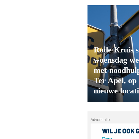
Rode Kruis s
woensdag we
met noodhulp
Ter Apel, op
nieuwe locat
Advertentie