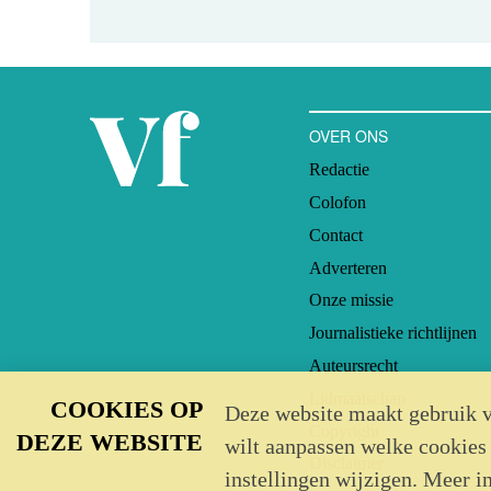
OVER ONS
Redactie
Colofon
Contact
Adverteren
Onze missie
Journalistieke richtlijnen
Auteursrecht
Lidmaatschap
COOKIES OP
Deze website maakt gebruik v
Copyright
DEZE WEBSITE
wilt aanpassen welke cookies
Disclaimer
instellingen wijzigen. Meer i