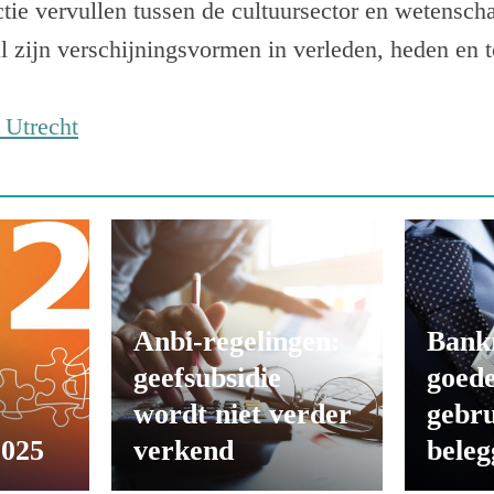
ctie vervullen tussen de cultuursector en wetensch
l zijn verschijningsvormen in verleden, heden en 
t Utrecht
Anbi-regelingen:
Bank
geefsubsidie
goede
wordt niet verder
gebru
2025
verkend
beleg