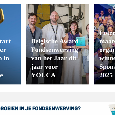
Loter
tart
Belgische Award
maats
er
Fondsenwerving
organ
 in
van het Jaar dit
winn
jaar voor
Spon
ie
YOUCA
2025