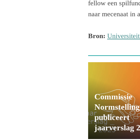
fellow een spilfun
naar mecenaat in a
Bron:
Universitei
Commissie
Normstelling
publiceert
jaarverslag 