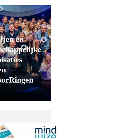
ijen en
chappelijke
isaties
en
sorRingen