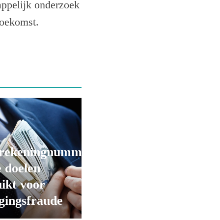
appelijk onderzoek
toekomst.
rekeningnummers
 doelen
ikt voor
gingsfraude