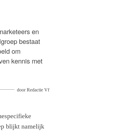
 marketeers en
lgroep bestaat
oeld om
even kennis met
door
Redactie Vf
hespecifieke
p blijkt namelijk