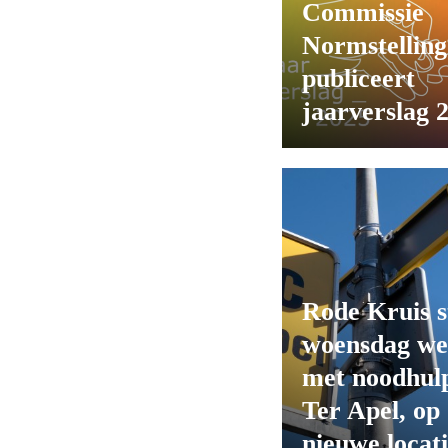
Commissie
Normstelling
publiceert
jaarverslag 
Rode Kruis s
woensdag we
met noodhulp
Ter Apel, op
nieuwe locat