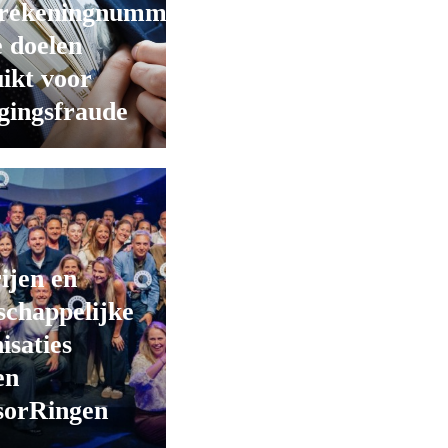
rekeningnummers
 doelen
ikt voor
gingsfraude
ijen en
chappelijke
isaties
en
sorRingen