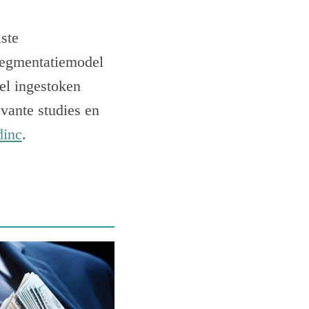
ste
 segmentatiemodel
el ingestoken
vante studies en
dinc
.