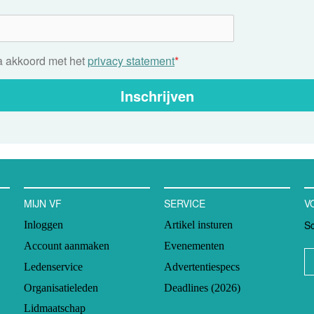
ga akkoord met het
privacy statement
*
Inschrijven
MIJN VF
SERVICE
V
Sc
Inloggen
Artikel insturen
Account aanmaken
Evenementen
Ledenservice
Advertentiespecs
Organisatieleden
Deadlines (2026)
Lidmaatschap