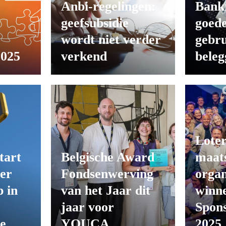
Anbi-regelingen:
Bank
geefsubsidie
goede
wordt niet verder
gebru
2025
verkend
beleg
Loter
tart
Belgische Award
maats
er
Fondsenwerving
organ
 in
van het Jaar dit
winn
jaar voor
Spon
ie
YOUCA
2025