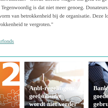
. Tegenwoordig is dat niet meer genoeg. Donateurs
vorm van betrokkenheid bij de organisatie. Deze lo
okkenheid te vergroten."
urfonds
Anbi-regelingen:
Bank
geefsubsidie
goede
wordt niet verder
gebru