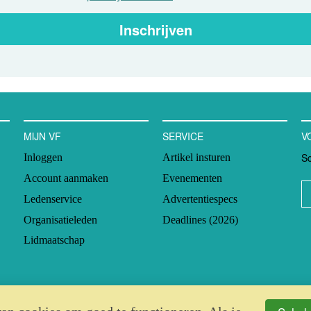
Inschrijven
MIJN VF
SERVICE
V
Sc
Inloggen
Artikel insturen
Account aanmaken
Evenementen
Ledenservice
Advertentiespecs
Organisatieleden
Deadlines (2026)
Lidmaatschap