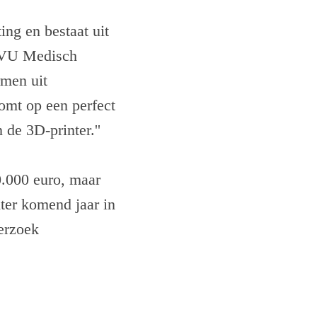
ng en bestaat uit
n VU Medisch
rmen uit
omt op een perfect
de 3D-printer.''
0.000 euro, maar
ter komend jaar in
erzoek