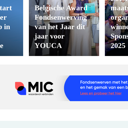
tart
Belgische Award
maats
er
Fondsenwerving
organ
 in
van het Jaar dit
winn
jaar voor
Spon
ie
YOUCA
2025