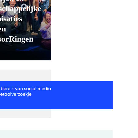
chappelijke
isaties
en
sorRingen