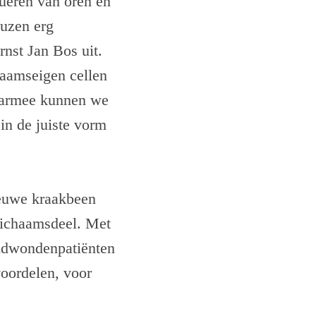
rueren van oren en
euzen erg
rnst Jan Bos uit.
haamseigen cellen
Daarmee kunnen we
in de juiste vorm
ieuwe kraakbeen
 lichaamsdeel. Met
andwondenpatiënten
voordelen, voor