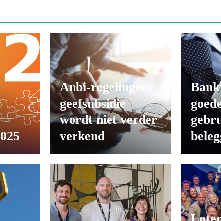
Anbi-regelingen:
Bank
geefsubsidie
goede
wordt niet verder
gebru
2025
verkend
beleg
Loter