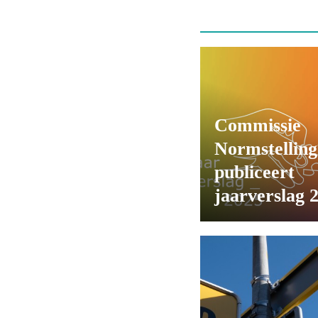
Commissie
Normstelling
publiceert
jaarverslag 