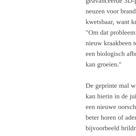
geavanceerde 3D-pr
neuzen voor brand
kwetsbaar, want kra
"Om dat probleem 
nieuw kraakbeen t
een biologisch af
kan groeien.''
De geprinte mal w
kan hierin in de j
een nieuwe oorsch
beter horen of ade
bijvoorbeeld brildr