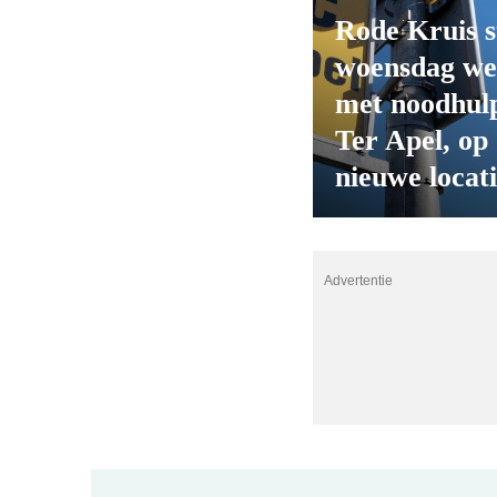
Rode Kruis s
woensdag we
met noodhulp
Ter Apel, op
nieuwe locat
Advertentie