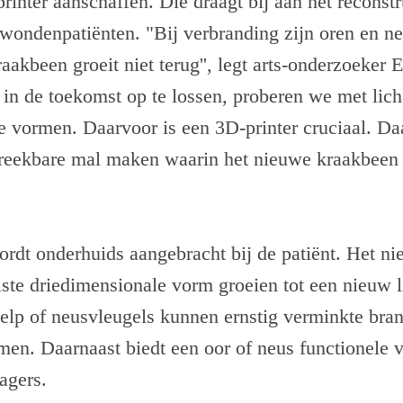
inter aanschaffen. Die draagt bij aan het reconst
wondenpatiënten. "Bij verbranding zijn oren en n
akbeen groeit niet terug'', legt arts-onderzoeker E
in de toekomst op te lossen, proberen we met lic
e vormen. Daarvoor is een 3D-printer cruciaal. 
breekbare mal maken waarin het nieuwe kraakbeen 
ordt onderhuids aangebracht bij de patiënt. Het n
uiste driedimensionale vorm groeien tot een nieuw
elp of neusvleugels kunnen ernstig verminkte br
men. Daarnaast biedt een oor of neus functionele 
agers.