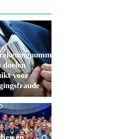
rekeningnummers
 doelen
ikt voor
gingsfraude
ijen en