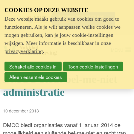
Advertentie
COOKIES OP DEZE WEBSITE
Deze website maakt gebruik van cookies om goed te
functioneren. Als je wilt aanpassen welke cookies we
mogen gebruiken, kan je jouw cookie-instellingen
wijzigen. Meer informatie is beschikbaar in onze
MENU
privacyverklaring
.
Schakel alle cookies in
Toon cookie-instellingen
DMCC biedt bel-me-niet
Alleen essentiële cookies
administratie
10 december 2013
DMCC biedt organisaties vanaf 1 januari 2014 de
mogelijkheid een sluitende bel-me-niet en recht van