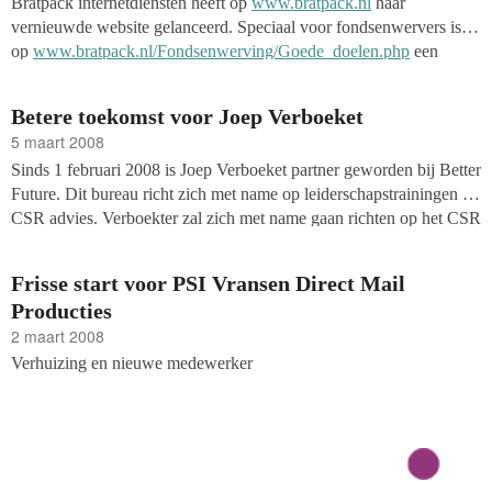
Bratpack internetdiensten heeft op
www.bratpack.nl
haar
vernieuwde website gelanceerd. Speciaal voor fondsenwervers is
op
www.bratpack.nl/Fondsenwerving/Goede_doelen.php
een
volledig website-onderdeel ingericht voor online fondsenwervers.
Betere toekomst voor Joep Verboeket
5 maart 2008
Sinds 1 februari 2008 is Joep Verboeket partner geworden bij Better
Future. Dit bureau richt zich met name op leiderschapstrainingen en
CSR advies. Verboekter zal zich met name gaan richten op het CSR
avies. Hiervoor heeft hij zich drie jaar ingezet voor het ING
Chances for Children programma bij ING Group
Frisse start voor PSI Vransen Direct Mail
Producties
2 maart 2008
Verhuizing en nieuwe medewerker