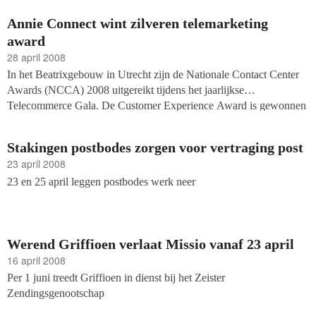
Annie Connect wint zilveren telemarketing
award
28 april 2008
In het Beatrixgebouw in Utrecht zijn de Nationale Contact Center
Awards (NCCA) 2008 uitgereikt tijdens het jaarlijkse
Telecommerce Gala. De Customer Experience Award is gewonnen
door Nutricia. De Innovatieprijs is door De Kindertelefoon
gewonnen, SNT heeft de Sales Award gekregen en de HRM
Stakingen postbodes zorgen voor vertraging post
Award is gewonnen door de Postbank. De Starters Award is aan
23 april 2008
Getronics PinkRoccade overhandigd. Juryvoorzitter Jeroen
23 en 25 april leggen postbodes werk neer
Dietvorst, voorzitter van de NCCA, overhandigde de prijzen aan de
winnaars.
Werend Griffioen verlaat Missio vanaf 23 april
16 april 2008
Per 1 juni treedt Griffioen in dienst bij het Zeister
Zendingsgenootschap