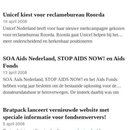
Unicef kiest voor reclamebureau Roorda
16 april 2008
Unicef Nederland heeft voor haar nieuwe merkcampagne gekozen
voor reclamebureau Roorda. Roorda gaat Unicef helpen bij het
meer onderscheidend en herkenbaar positioneren
van haar werk voor kinderen wereldwijd.
SOA Aids Nederland, STOP AIDS NOW! en Aids
Fonds
13 april 2008
SOA Aids Nederland, STOP AIDS NOW! en het Aids Fonds
hebben vorig jaar besloten om de bestaande oplossing voor de
donateursdatabase te heroverwegen. De insteek daarbij was om
voor de drie verschillende merken één gezamenlijk bestand aan te
leggen, waarbij elk merk haar eigen identiteit zou behouden.
Bratpack lanceert vernieuwde website met
speciale informatie voor fondsenwervers!
5 april 2008