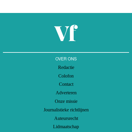
kleine sportclubs. Dat gebeurde door de vrijwilligers van die
sportclubs zelf, want van elk nieuw lot in de Sponsor Bingo Loterij
gaat de helft naar de eigen club.
OVER ONS
Redactie
Colofon
Contact
Adverteren
Onze missie
Journalistieke richtlijnen
Auteursrecht
Lidmaatschap