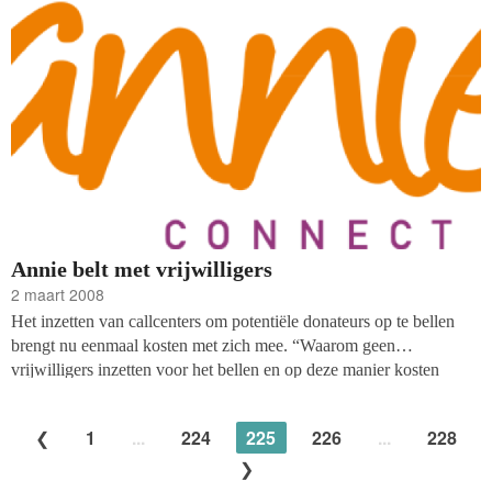
Annie belt met vrijwilligers
2 maart 2008
Het inzetten van callcenters om potentiële donateurs op te bellen
brengt nu eenmaal kosten met zich mee. “Waarom geen
vrijwilligers inzetten voor het bellen en op deze manier kosten
besparen?”, dachten ze vorig jaar bij Annie Connect. Annie
Connect heeft inmiddels ervaring met vrijwilligers voor zowel
1
...
224
225
226
...
228
outbound als inbound bellen. Zo maakte de Sponsor Bingo Loterij
onlangs gebruik van het callcenter en het callcentersysteem van
Annie Connect, voor het outbound bellen naar de achterban van