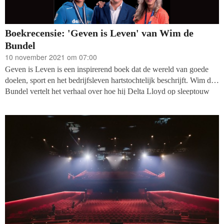
Boekrecensie: 'Geven is Leven' van Wim de
Bundel
10 november 2021 om 07:00
Geven is Leven is een inspirerend boek dat de wereld van goede
doelen, sport en het bedrijfsleven hartstochtelijk beschrijft. Wim de
Bundel vertelt het verhaal over hoe hij Delta Lloyd op sleeptouw
nam om extreem klantgericht te worden. Door topsporters als
voorbeeld te nemen, wist hij intern een cultuurverandering te
bereiken én klantgerichtheid duurzaam te borgen.