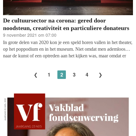
De cultuursector na corona: gered door
noodsteun, creativiteit en particuliere donateurs
9 november 2021 om 07:00
In grote delen van 2020 kon je een speld horen vallen in het theater,
op het poppodium en in het museum. Niet omdat men ademloos
naar de kunst of een optreden aan het kijken was, maar omdat er
niemand was. De anders zo levendige plekken bleven angstvallig
leeg: garderobes zonder jassen, cafés zonder afwas en kunst zonder
1
2
3
4
belangstellende ogen. De koffieapparaten bleven uit, de taps dicht.
Er schuifelde geen publiek naar binnen in afwachting van een
voorstelling, want het publiek zat thuis.