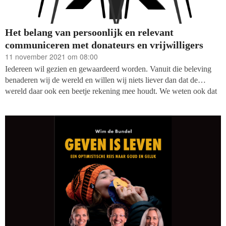
Het belang van persoonlijk en relevant
communiceren met donateurs en vrijwilligers
11 november 2021 om 08:00
Iedereen wil gezien en gewaardeerd worden. Vanuit die beleving
benaderen wij de wereld en willen wij niets liever dan dat de
wereld daar ook een beetje rekening mee houdt. We weten ook dat
er bijna acht miljard mensen op de wereld zijn en ieder z’n
persoonlijke voorkeuren, behoeften en wensen heeft. Hier goed aan
kunnen voldoen, is best een uitdaging waar veel organisaties mee
worstelen. Mensen die zich kunnen verplaatsen in de behoeften van
anderen en daarop inspelen, zijn volgens Stephen R. Covey
empathische luisteraars, schrijft hij in zijn bestseller ‘The 7 habits of
highly effective people’. Mensen, maar ook bedrijven die zoeken
naar mogelijkheden om de ander echt te begrijpen en de wereld
bekijken zoals de ander deze bekijkt, voldoen aan dit begrip.