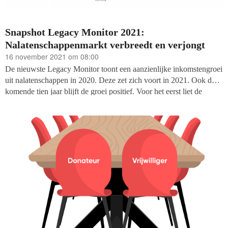
Snapshot Legacy Monitor 2021:
Nalatenschappenmarkt verbreedt en verjongt
16 november 2021 om 08:00
De nieuwste Legacy Monitor toont een aanzienlijke inkomstengroei
uit nalatenschappen in 2020. Deze zet zich voort in 2021. Ook de
komende tien jaar blijft de groei positief. Voor het eerst liet de
Legacy Monitor niet alleen groei zien door meer overlijdens en
hogere waarden, maar ook door een hoger percentage erflaters dat
goede doelen begunstigt. Onlangs verscheen de samenvatting voor
niet-deelnemers, het zogenoemde Snapshot report.